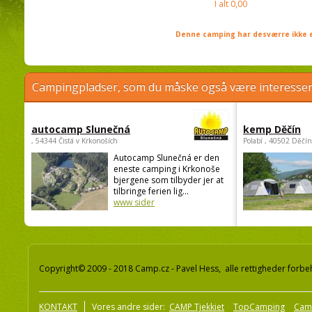
I alt
0,00
Denne camping har desværre ikke e
Campingpladser, som du måske også være interessere
autocamp Slunečná
kemp Děčín
, 54344 Čistá v Krkonoších
Polabí , 40502 Děčín
Autocamp Slunečná er den
eneste camping i Krkonoše
bjergene som tilbyder jer at
tilbringe ferien lig...
www sider
Copyright© 2009 - 2018 Camp.cz - Pavel Hess, alle rettigheder forbe
KONTAKT
Vores andre sider:
CAMP Tjekkiet
TopCamping
Cam