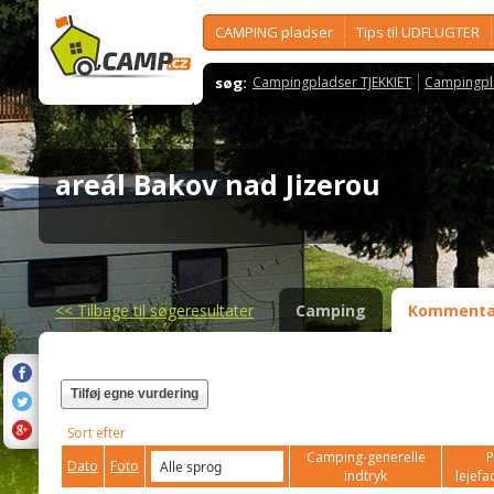
CAMPING pladser
Tips til UDFLUGTER
søg:
Campingpladser TJEKKIET
Campingpl
areál Bakov nad Jizerou
<<
Tilbage til søgeresultater
Camping
Kommenta
Tilføj egne vurdering
Sort efter
Camping-generelle
P
Dato
Foto
indtryk
lejefac