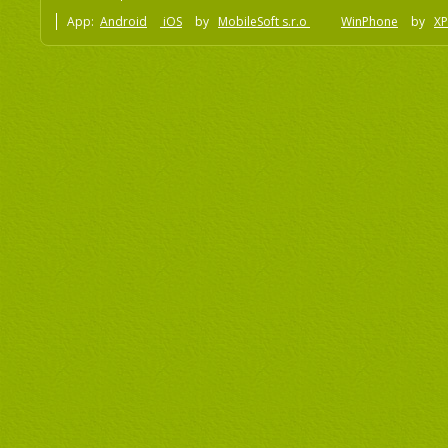
App:
Android
iOS
by
MobileSoft s.r.o
WinPhone
by
XP