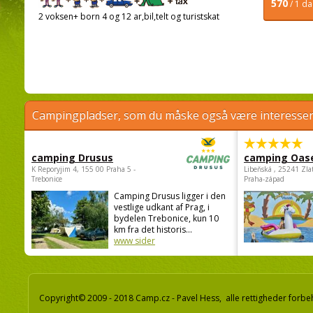
570
/ 1 d
2 voksen+ born 4 og 12 ar,bil,telt og turistskat
Campingpladser, som du måske også være interessere
camping Drusus
camping Oas
K Reporyjim 4, 155 00 Praha 5 -
Libeňská , 25241 Zla
Trebonice
Praha-západ
Camping Drusus ligger i den
vestlige udkant af Prag, i
bydelen Trebonice, kun 10
km fra det historis...
www sider
Copyright© 2009 - 2018 Camp.cz - Pavel Hess, alle rettigheder forbe