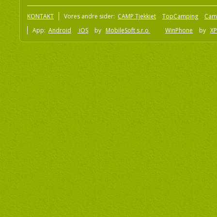
KONTAKT
Vores andre sider:
CAMP Tjekkiet
TopCamping
Cam
App:
Android
iOS
by
MobileSoft s.r.o
WinPhone
by
XP