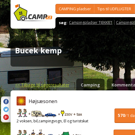
CAMPING pladser
Tips til UDFLUGTER
søg:
Campingpladser TJEKKIET
Campingpl
Bucek kemp
<<
Tilbage til søgeresultater
Camping
Kommenta
Højsæsonen
570
/ 1 d
2 voksen, bil,campingvogn, El og turistskat