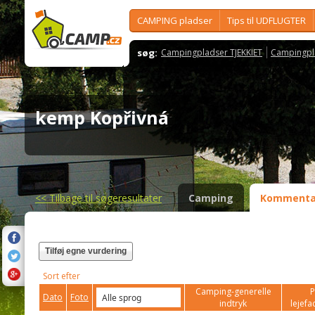
CAMPING pladser
Tips til UDFLUGTER
søg:
Campingpladser TJEKKIET
Campingpl
kemp Kopřivná
<<
Tilbage til søgeresultater
Camping
Kommenta
Tilføj egne vurdering
Sort efter
Camping-generelle
P
Dato
Foto
indtryk
lejefac