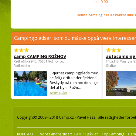
I alt
0,00
Denne camping har desværre ikke e
Campingpladser, som du måske også være interessere
camp CAMPING ROŽNOV
autocamping
Radhošťská 940, 75661 Rožnov pod
Třída.T.G.Masaryka 
Radhoštěm
Skalice
3-tjernet campingplads med
helårlig drift under fjeldene
Beskydy på den nordøstlige
del af byen Rožn...
www sider
Copyright© 2009 - 2018 Camp.cz - Pavel Hess, alle rettigheder forbe
KONTAKT
Vores andre sider:
CAMP Tjekkiet
TopCamping
Cam