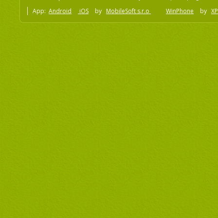
App:
Android
iOS
by
MobileSoft s.r.o
WinPhone
by
XP