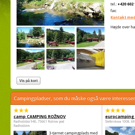
tel.:
+420 602 
fax:
Kontakt med
Højde over ha
Campingpladser, som du måske også være interessere
camp CAMPING ROŽNOV
eurocamping 
Radhošťská 940, 75661 Rožnov pod
Štefánikova 1008, 68
Radhoštěm
3-tjernet campingplads med