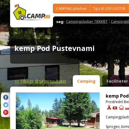
CAMPING pladser
Tips til UDFLUGTER
søg:
Campingpladser TJEKKIET
Campingpl
kemp Pod Pustevnami
<<
Tilbage til søgeresultater
Camping
Faciliteter
kemp Pod
Prostřední Be
Campingplads
Sprogen, kom