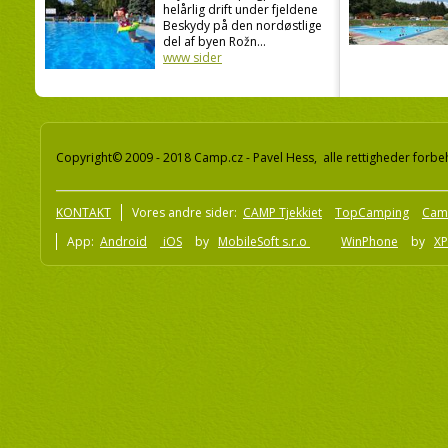
helårlig drift under fjeldene
Beskydy på den nordøstlige
del af byen Rožn...
www sider
Copyright© 2009 - 2018 Camp.cz - Pavel Hess, alle rettigheder forbe
KONTAKT
Vores andre sider:
CAMP Tjekkiet
TopCamping
Cam
App:
Android
iOS
by
MobileSoft s.r.o
WinPhone
by
XP