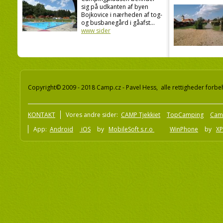
sig på udkanten af byen
Bojkovice i nærheden af tog-
og busbanegård i gåafst...
www sider
Copyright© 2009 - 2018 Camp.cz - Pavel Hess, alle rettigheder forbe
KONTAKT
Vores andre sider:
CAMP Tjekkiet
TopCamping
Cam
App:
Android
iOS
by
MobileSoft s.r.o
WinPhone
by
XP