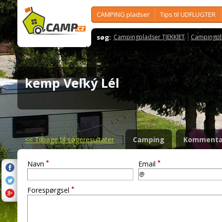
CAMPING pladser
Tips til UDFLUGTER
søg:
Campingpladser TJEKKIET
Campingpl
kemp Veľký Lél
<<
Tilbage til søgeresultater
Camping
Kommenta
*
*
Navn
Email
*
Forespørgsel