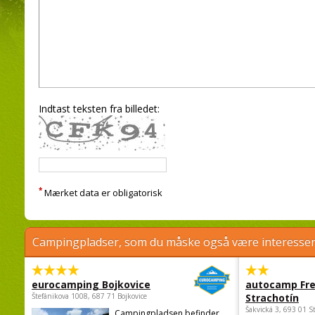
Indtast teksten fra billedet:
*
Mærket data er obligatorisk
Campingpladser, som du måske også være interessere
eurocamping Bojkovice
autocamp Fre
Štefánikova 1008, 687 71 Bojkovice
Strachotín
Šakvická 3, 693 01 S
Campingpladsen befinder