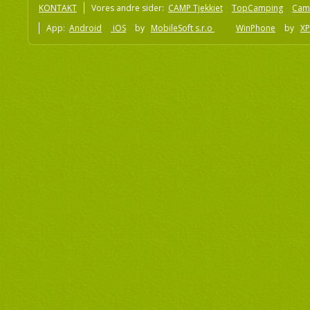
KONTAKT
Vores andre sider:
CAMP Tjekkiet
TopCamping
Cam
App:
Android
iOS
by
MobileSoft s.r.o
WinPhone
by
XP