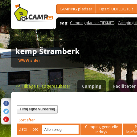
CAMPING pladser
Tips til UDFLUGTER
søg:
Campingpladser TJEKKIET
Campingpl
kemp Štramberk
WWW sider
<<
Tilbage til søgeresultater
Camping
Faciliteter
Tilføj egne vurdering
Sort efter
Camping-generelle
P
Dato
Foto
indtryk
lejefac