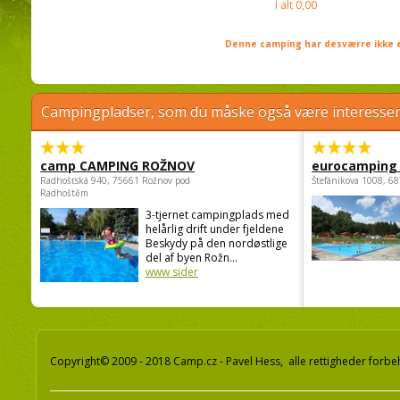
I alt
0,00
Denne camping har desværre ikke e
Campingpladser, som du måske også være interessere
camp CAMPING ROŽNOV
eurocamping 
Radhošťská 940, 75661 Rožnov pod
Štefánikova 1008, 68
Radhoštěm
3-tjernet campingplads med
helårlig drift under fjeldene
Beskydy på den nordøstlige
del af byen Rožn...
www sider
Copyright© 2009 - 2018 Camp.cz - Pavel Hess, alle rettigheder forbe