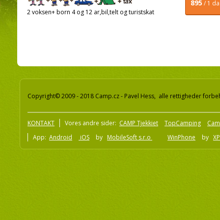
895
/ 1 d
2 voksen+ born 4 og 12 ar,bil,telt og turistskat
Copyright© 2009 - 2018 Camp.cz - Pavel Hess, alle rettigheder forbe
KONTAKT
Vores andre sider:
CAMP Tjekkiet
TopCamping
Cam
App:
Android
iOS
by
MobileSoft s.r.o
WinPhone
by
XP