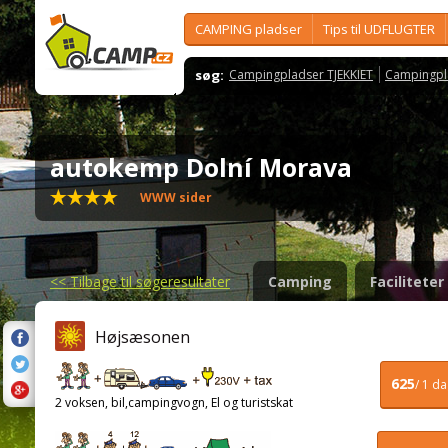
CAMPING pladser
Tips til UDFLUGTER
søg:
Campingpladser TJEKKIET
Campingpl
autokemp Dolní Morava
WWW sider
<<
Tilbage til søgeresultater
Camping
Faciliteter
Højsæsonen
625
/ 1 d
2 voksen, bil,campingvogn, El og turistskat