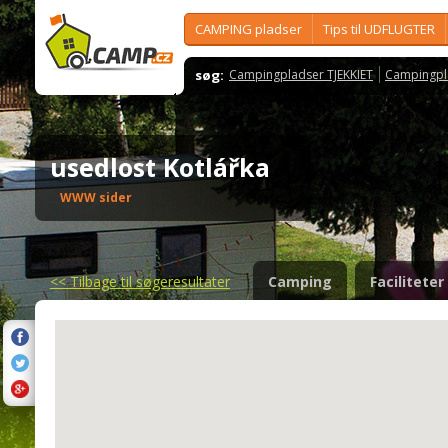
CAMPING pladser
Tips til UDFLUGTER
søg:
Campingpladser TJEKKIET
Campingpl
usedlost Kotlářka
WWW sider
<<
Tilbage til søgeresultater
Camping
Faciliteter