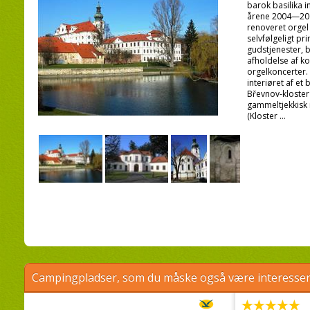
barok basilika in
årene 2004—2007
renoveret orgel
selvfølgeligt pr
gudstjenester, b
afholdelse af ko
orgelkoncerter. 
interiøret af et 
Břevnov-kloster
gammeltjekkisk 
(Kloster ...
Campingpladser, som du måske også være interessere