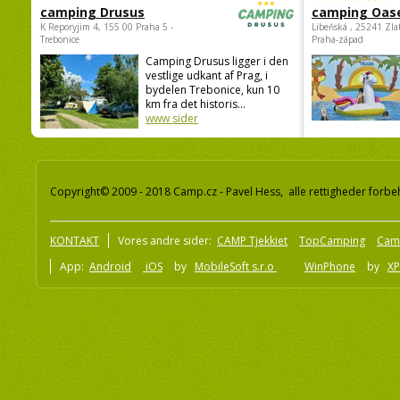
camping Drusus
camping Oas
K Reporyjim 4, 155 00 Praha 5 -
Libeňská , 25241 Zla
Trebonice
Praha-západ
Camping Drusus ligger i den
vestlige udkant af Prag, i
bydelen Trebonice, kun 10
km fra det historis...
www sider
Copyright© 2009 - 2018 Camp.cz - Pavel Hess, alle rettigheder forbe
KONTAKT
Vores andre sider:
CAMP Tjekkiet
TopCamping
Cam
App:
Android
iOS
by
MobileSoft s.r.o
WinPhone
by
XP