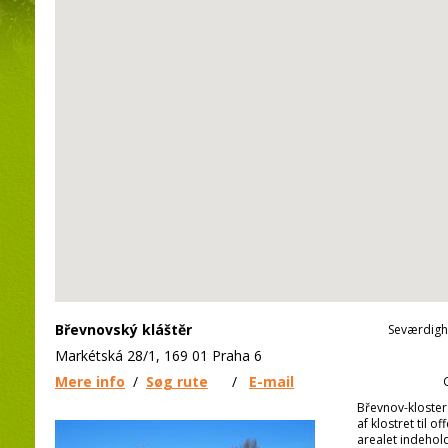
Břevnovský kláštěr
Seværdigh
Markétská 28/1, 169 01 Praha 6
Mere info
/
Søg rute
/
E-mail
Břevnov-kloster
af klostret til o
arealet indehol