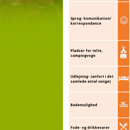
Sprog- komunikation/
korrespondance
Pladser for telte,
campingvogn
Udlejning- (anfort i det
samlede antal senge)
Bademulighed
Fode- og drikkevarer