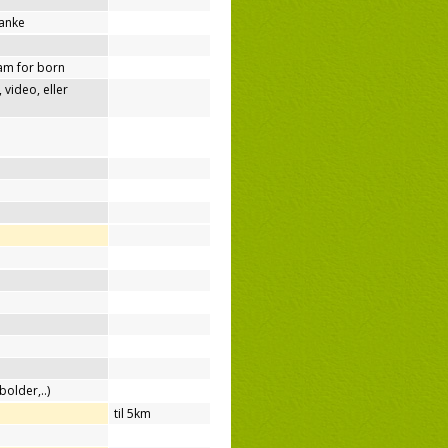
tanke
am for born
video, eller
bolder,..)
til 5km