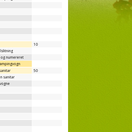
10
lslitning
t og numereret
/campingvogn
sanitar
50
n sanitar
gvogne