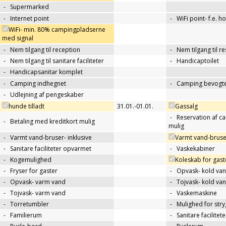
-
Supermarked
-
Internet point
-
WiFi point- f.e. h
WiFi- min. 80% campingpladserne
med signal
-
Nem tilgang til reception
-
Nem tilgang til r
-
Nem tilgang til sanitare faciliteter
-
Handicaptoilet
-
Handicapsanitar komplet
-
Camping indhegnet
-
Camping bevogte
-
Udlejning af pengeskaber
hunde tilladt
31.01.-01.01.
Gassalg
-
Reservation af c
-
Betaling med kreditkort mulig
mulig
-
Varmt vand-bruser- inklusive
Varmt vand-bruse
-
Sanitare faciliteter opvarmet
-
Vaskekabiner
-
Kogemulighed
Koleskab for gast
-
Fryser for gaster
-
Opvask- kold va
-
Opvask- varm vand
-
Tojvask- kold va
-
Tojvask- varm vand
-
Vaskemaskine
-
Torretumbler
-
Mulighed for str
-
Familierum
-
Sanitare facilitet