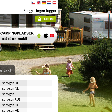
*logget:
ingen logget
Log ind
ontakt
 i sprogen DE
 i sprogen NL
i sprogen I
 i sprogen RUS
 i sprogen SK
 i sprogen HR