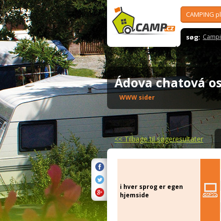
CAMPING p
søg:
Campi
Ádova chatová 
WWW sider
<<
Tilbage til søgeresultater
i hver sprog er egen
hjemside