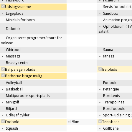
-
Pusle-bord
-
Puslerum
Udslagskumme
-
Servis for bobils
-
Legeplads
-
Sandbox
-
Miniclub for born
-
Animation progr
-
Opholdsrum ( TV, 
-
Diskotek
satelit)
-
Organiseret programer/ tours for
voksne
-
Whirpool
-
Sauna
-
Massage
-
fitness
-
Beauty center
Bal pa egen plads
Balplads
Barbecue bruge mulig
-
Volleyball
-
Fodbold
-
Basketball
-
Petanque
-
Multipurpose sportsplads
-
Bordtenis
-
Minigolf
-
Trampolines
-
Biljard
-
Bordfodbold
-
Udlej af cykler
-
Sport- udlejning (
Fodbold
til 5km
Tenisbane
-
Squash
-
Golfbane