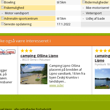
Bowling
til 5km
Ridermuligheder
Fiskemulighed
-
Ikke-motoriseret
-
Motor vandsport
-
Vintersport
Adrenalin-sportcentrum
til 5km
-
Udlej af bade
Seneste opdatering
17.1.2022
e også være interesseret i
camping Olšina Lipno
camping
, 38223 Černá v Pošumaví
Lipno
Frymburk 18
Camping Lipno Olšina
placeret på bredden af
igger
Lipno vandtank, 18 km fra
ø, på
byen Český Krumlov i
søen.
landsbyen...
nnisbaner
www sider
el Hess, alle rettigheder forbeholdt