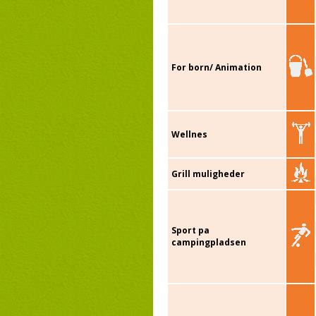
For born/ Animation
Wellnes
Grill muligheder
Sport pa
campingpladsen