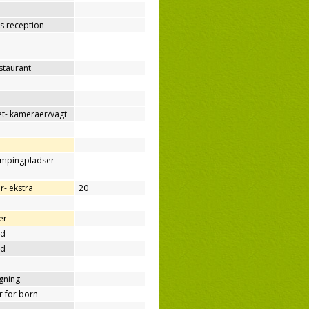
os reception
estaurant
t- kameraer/vagt
ampingpladser
r- ekstra
20
er
nd
nd
ygning
er for born