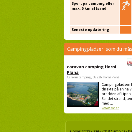
Sport pa camping eller
max. 5 km aftsand
Seneste opdatering
Campingpladser, som du måsk
caravan camping Horní
Planá
Caravan camping , 38226 Horní Planá
Campingpladsen l
direkte på en halv
bredden af Lipno 
Sandet strand, te
med ...
www sider
Copyright© 2009 - 2018 Camp.cz - Pav