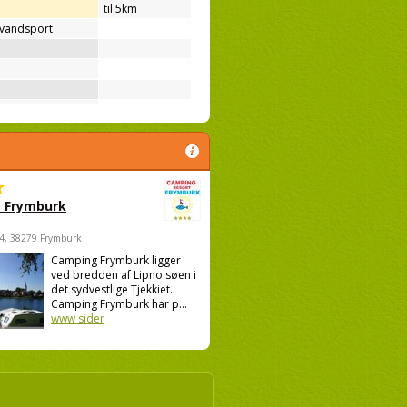
til 5km
 vandsport
 Frymburk
4, 38279 Frymburk
Camping Frymburk ligger
ved bredden af Lipno søen i
det sydvestlige Tjekkiet.
Camping Frymburk har p...
www sider