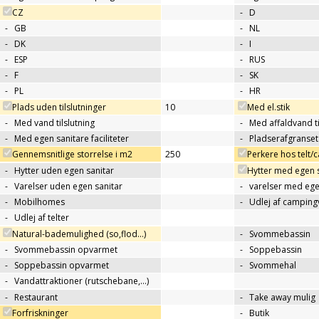
CZ
-
D
-
GB
-
NL
-
DK
-
I
-
ESP
-
RUS
-
F
-
SK
-
PL
-
HR
Plads uden tilslutninger
10
Med el.stik
-
Med vand tilslutning
-
Med affaldvand ti
-
Med egen sanitare faciliteter
-
Pladserafgranse
Gennemsnitlige storrelse i m2
250
Perkere hos telt
-
Hytter uden egen sanitar
Hytter med egen 
-
Varelser uden egen sanitar
-
varelser med ege
-
Mobilhomes
-
Udlej af campin
-
Udlej af telter
Natural-bademulighed (so,flod...)
-
Svommebassin
-
Svommebassin opvarmet
-
Soppebassin
-
Soppebassin opvarmet
-
Svommehal
-
Vandattraktioner (rutschebane,…)
-
Restaurant
-
Take away mulig
Forfriskninger
-
Butik