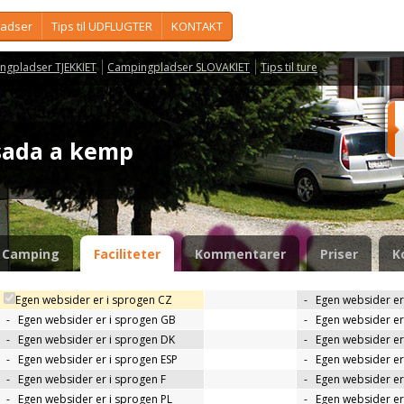
ladser
Tips til UDFLUGTER
KONTAKT
ngpladser TJEKKIET
Campingpladser SLOVAKIET
Tips til ture
osada a kemp
Camping
Faciliteter
Kommentarer
Priser
K
Egen websider er i sprogen CZ
-
Egen websider er
-
Egen websider er i sprogen GB
-
Egen websider er
-
Egen websider er i sprogen DK
-
Egen websider er 
-
Egen websider er i sprogen ESP
-
Egen websider er
-
Egen websider er i sprogen F
-
Egen websider er
-
Egen websider er i sprogen PL
-
Egen websider er