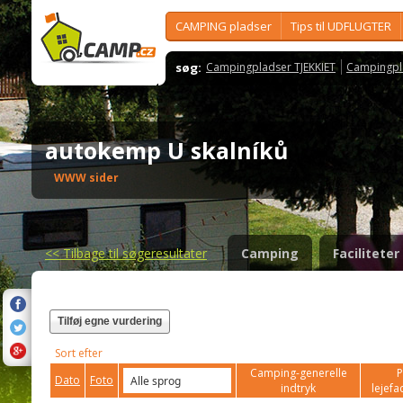
CAMPING pladser
Tips til UDFLUGTER
søg:
Campingpladser TJEKKIET
Campingpl
autokemp U skalníků
WWW sider
<<
Tilbage til søgeresultater
Camping
Faciliteter
Tilføj egne vurdering
Sort efter
Camping-generelle
P
Dato
Foto
indtryk
lejefac