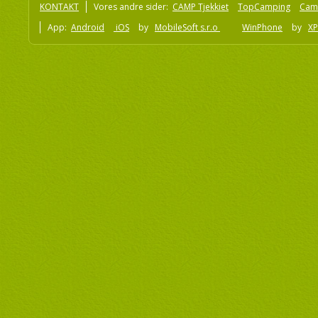
KONTAKT
Vores andre sider:
CAMP Tjekkiet
TopCamping
Cam
App:
Android
iOS
by
MobileSoft s.r.o
WinPhone
by
XP