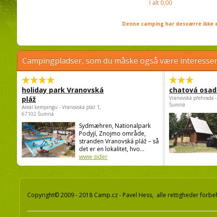
I alt
0,00
Denne camping har desværre ikke e
Campingpladser, som du måske også være interessere
holiday park Vranovská
chatová osad
pláž
Vranovská přehrada -
Šumná
Areál kempingu - Vranovská pláž 1,
67102 Šumná
Sydmæhren, Nationalpark
Podyjí, Znojmo område,
stranden Vranovská pláž – så
det er en lokalitet, hvo...
www sider
Copyright© 2009 - 2018 Camp.cz - Pavel Hess, alle rettigheder forbe