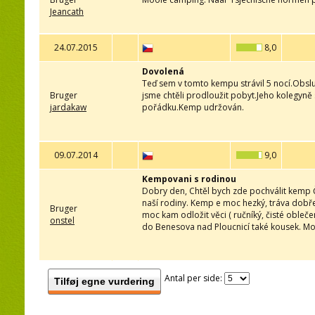
Jeancath
24.07.2015
8,0
Dovolená
Teď sem v tomto kempu strávil 5 nocí.Obsl
Bruger
jsme chtěli prodloužit pobyt.Jeho kolegyně 
jardakaw
pořádku.Kemp udržován.
09.07.2014
9,0
Kempovani s rodinou
Dobry den, Chtěl bych zde pochválit kemp 
naší rodiny. Kemp e moc hezký, tráva dobře 
Bruger
moc kam odložit věci ( ručníký, čisté oble
onstel
do Benesova nad Ploucnicí také kousek. Mo
Antal per side:
Tilføj egne vurdering