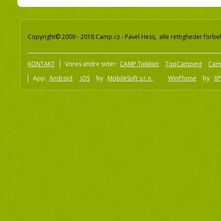
Copyright© 2009 - 2018 Camp.cz - Pavel Hess, alle rettigheder forbe
KONTAKT
Vores andre sider:
CAMP Tjekkiet
TopCamping
Cam
App:
Android
iOS
by
MobileSoft s.r.o
WinPhone
by
XP