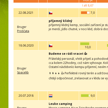
indtryk
I alt
8,67
22.08.2021
7,0
příjemný klidný
příjemný klidný kemp, sociální zařízení je s
Bruger
je menší, jídlo chutné, v noci klid, dobrá 
Proščata
18.06.2020
10,0
Budeme se rádi vracet 👍
Přátelský personál, vřelé přijetí a pohodo
cca kolem 22hodiny, což nám vyhovuje. Kole
Ostatní návštěvníci kempu příjemní, nevím m
Bruger
Spacelib
👨‍👩‍👧‍👧 👍 Perfektně rovný terén a udrž
chtějí odpočinout ,zrelaxovat a v klidu se 
20.07.2018
9,0
Leuke camping
Bruger
Mooie camping. Naar Tsjechische normen pr