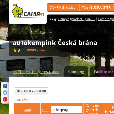
CAMPING pladser
Tips til UDFLUGTER
søg:
Campingpladser TJEKKIET
Campingpl
autokempink Česká brána
WWW sider
<<
Tilbage til søgeresultater
Camping
Faciliteter
Tilføj egne vurdering
Sort efter
Camping-
P
Dato
Foto
generelle
lejefac