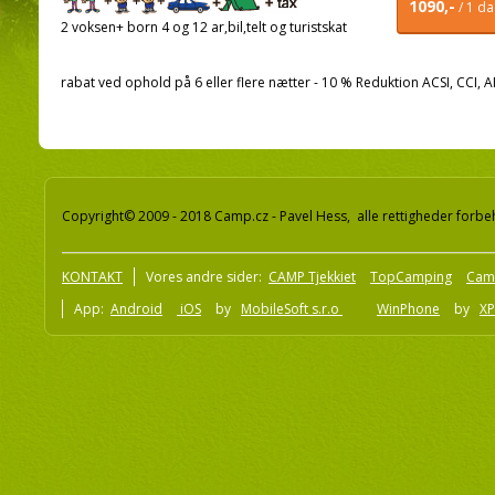
1090,-
/ 1 d
2 voksen+ born 4 og 12 ar,bil,telt og turistskat
rabat ved ophold på 6 eller flere nætter - 10 % Reduktion ACSI, C
Copyright© 2009 - 2018 Camp.cz - Pavel Hess, alle rettigheder forbe
KONTAKT
Vores andre sider:
CAMP Tjekkiet
TopCamping
Cam
App:
Android
iOS
by
MobileSoft s.r.o
WinPhone
by
XP