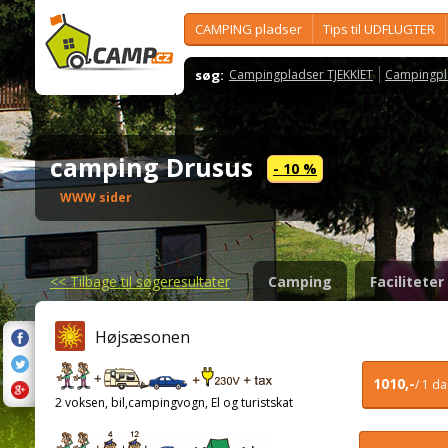
CAMPING pladser
Tips til UDFLUGTER
søg:
Campingpladser TJEKKIET
Campingpl
camping Drusus
- 10 %
WWW sider
<<
Tilbage til søgeresultater
Camping
Faciliteter
Højsæsonen
1010,-
/ 1 d
2 voksen, bil,campingvogn, El og turistskat