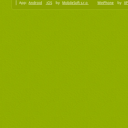
App:
Android
iOS
by
MobileSoft s.r.o
WinPhone
by
XP