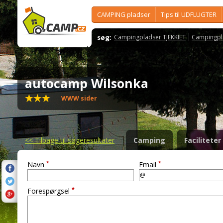
CAMPING pladser
Tips til UDFLUGTER
søg:
Campingpladser TJEKKIET
Campingpl
autocamp Wilsonka
WWW sider
<<
Tilbage til søgeresultater
Camping
Faciliteter
*
*
Navn
Email
*
Forespørgsel