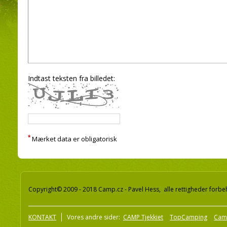
Indtast teksten fra billedet:
*
Mærket data er obligatorisk
Copyright© 2009 - 2018 Camp.cz - Pavel Hess, alle rettigheder forbe
KONTAKT
Vores andre sider:
CAMP Tjekkiet
TopCamping
Cam