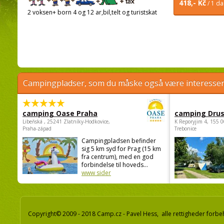
418,- Kč
/ 1 d
2 voksen+ born 4 og 12 ar,bil,telt og turistskat
Campingpladser, som du måske også være interessere
camping Oase Praha
camping Dru
Libeňská , 25241 Zlatníky-Hodkovice,
K Reporyjim 4, 155 0
Praha-západ
Trebonice
Campingpladsen befinder
sig 5 km syd for Prag (15 km
fra centrum), med en god
forbindelse til hoveds...
www sider
Copyright© 2009 - 2018 Camp.cz - Pavel Hess, alle rettigheder forbe