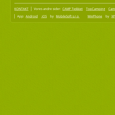
KONTAKT
Vores andre sider:
CAMP Tjekkiet
TopCamping
Cam
App:
Android
iOS
by
MobileSoft s.r.o
WinPhone
by
XP