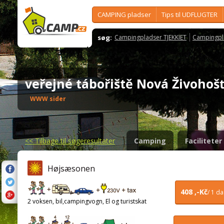
CAMPING pladser
Tips til UDFLUGTER
søg:
Campingpladser TJEKKIET
Campingpl
veřejné tábořiště Nová Živoho
WWW sider
<<
Tilbage til søgeresultater
Camping
Faciliteter
Højsæsonen
408 ,-Kč
/ 1 d
2 voksen, bil,campingvogn, El og turistskat