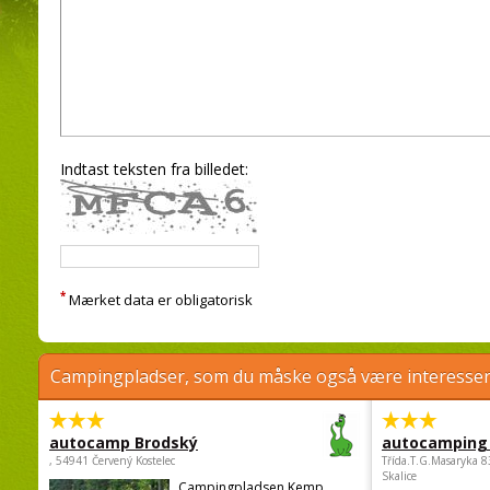
Indtast teksten fra billedet:
*
Mærket data er obligatorisk
Campingpladser, som du måske også være interessere
autocamp Brodský
autocamping
, 54941 Červený Kostelec
Třída.T.G.Masaryka 
Skalice
Campingpladsen Kemp