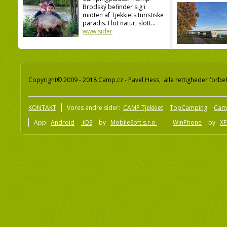
Brodský befinder sig i
midten af Tjekkiets turistiske
paradis. Flot natur, slott...
www sider
Copyright© 2009 - 2018 Camp.cz - Pavel Hess, alle rettigheder forbe
KONTAKT
Vores andre sider:
CAMP Tjekkiet
TopCamping
Cam
App:
Android
iOS
by
MobileSoft s.r.o
WinPhone
by
XP