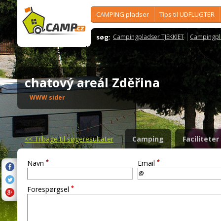
CAMPING pladser
Tips til UDFLUGTER
søg:
Campingpladser TJEKKIET
Campingpl
chatový areál Zděřina
WWW sider
<<
Tilbage til søgeresultater
Camping
Faciliteter
*
*
Navn
Email
*
Forespørgsel