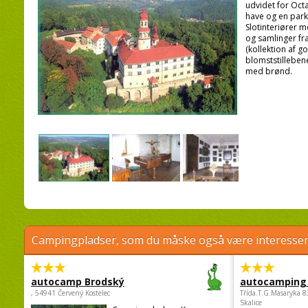
udvidet for Octa
have og en park
Slotinteriører 
og samlinger fra
(kollektion af g
blomststillebene
med brønd.
Campingpladser, som du måske også være interessere
autocamp Brodský
autocamping
, 54941 Červený Kostelec
Třída.T.G.Masaryka 
Skalice