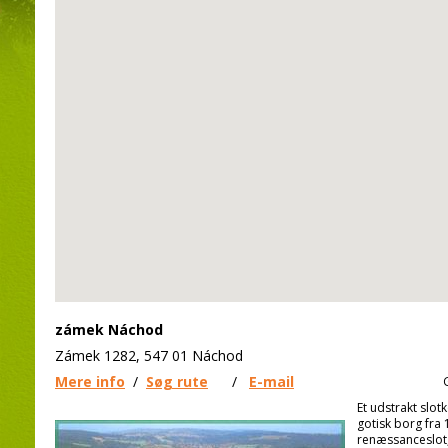
zámek Náchod
Zámek 1282, 547 01 Náchod
Mere info
/
Søg rute
/
E-mail
Et udstrakt slot
gotisk borg fra 
renæssanceslot, 