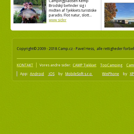
Campingpladsen Kemp
Brodský befinder sig i
midten af Tjekkiets turistiske
paradis. Flot natur, slott...
www sider
Copyright© 2009 - 2018 Camp.cz - Pavel Hess, alle rettigheder forbe
KONTAKT
Vores andre sider:
CAMP Tjekkiet
TopCamping
Cam
App:
Android
iOS
by
MobileSoft s.r.o
WinPhone
by
XP