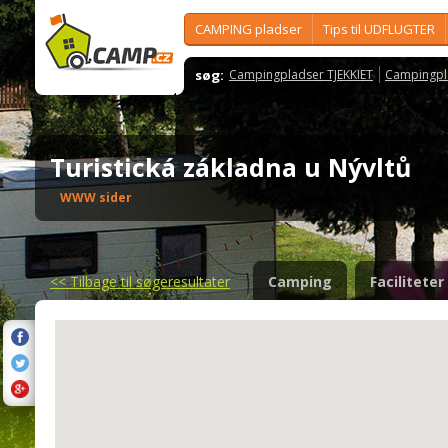
CAMPING pladser
Tips til UDFLUGTER
søg:
Campingpladser TJEKKIET
Campingpl
Turistická základna u Nývltů
WWW sider
<<
Tilbage til søgeresultater
Camping
Faciliteter