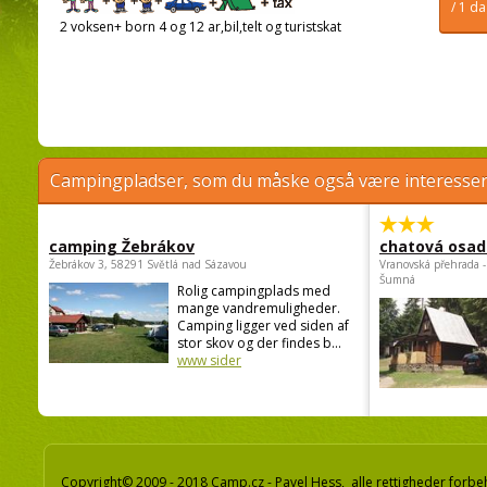
/ 1 d
2 voksen+ born 4 og 12 ar,bil,telt og turistskat
Campingpladser, som du måske også være interessere
camping Žebrákov
chatová osad
Žebrákov 3, 58291 Světlá nad Sázavou
Vranovská přehrada -
Šumná
Rolig campingplads med
mange vandremuligheder.
Camping ligger ved siden af
stor skov og der findes b...
www sider
Copyright© 2009 - 2018 Camp.cz - Pavel Hess, alle rettigheder forbe