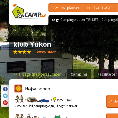
CAMPING pladser
Tips til UDFLUGTER
søg:
Campingpladser TJEKKIET
Campingpl
klub Yukon
WWW sider
<<
Tilbage til søgeresultater
Camping
Faciliteter
Højsæsonen
/ 1 d
2 voksen, bil,campingvogn, El og turistskat