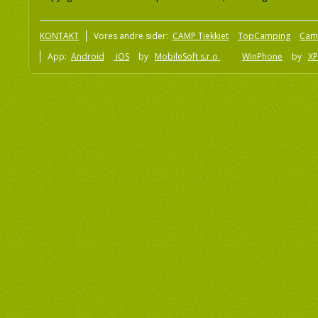
KONTAKT
Vores andre sider:
CAMP Tjekkiet
TopCamping
Cam
App:
Android
iOS
by
MobileSoft s.r.o
WinPhone
by
XP