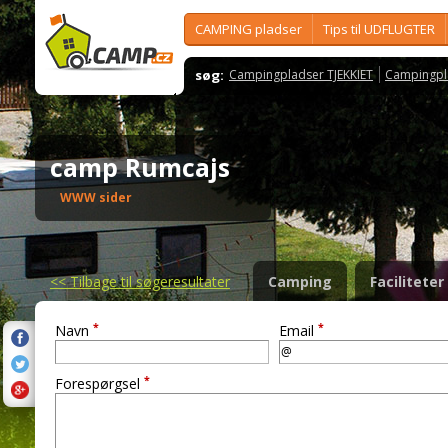
CAMPING pladser
Tips til UDFLUGTER
søg:
Campingpladser TJEKKIET
Campingpl
camp Rumcajs
WWW sider
<<
Tilbage til søgeresultater
Camping
Faciliteter
*
*
Navn
Email
*
Forespørgsel