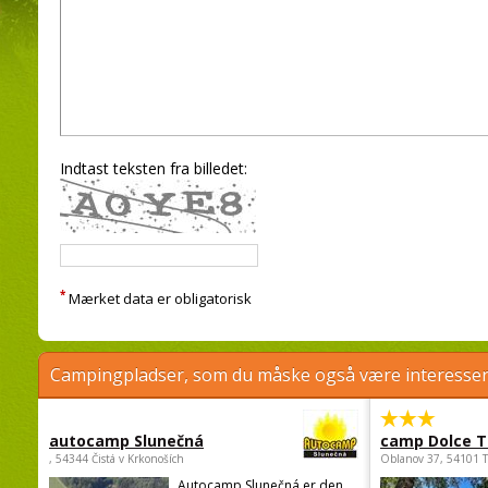
Indtast teksten fra billedet:
*
Mærket data er obligatorisk
Campingpladser, som du måske også være interessere
autocamp Slunečná
camp Dolce T
, 54344 Čistá v Krkonoších
Oblanov 37, 54101 
Autocamp Slunečná er den