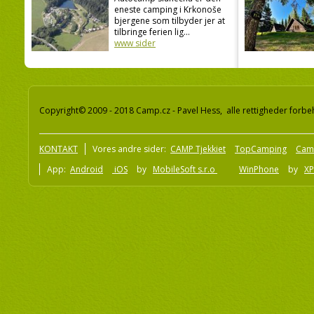
eneste camping i Krkonoše
bjergene som tilbyder jer at
tilbringe ferien lig...
www sider
Copyright© 2009 - 2018 Camp.cz - Pavel Hess, alle rettigheder forbe
KONTAKT
Vores andre sider:
CAMP Tjekkiet
TopCamping
Cam
App:
Android
iOS
by
MobileSoft s.r.o
WinPhone
by
XP