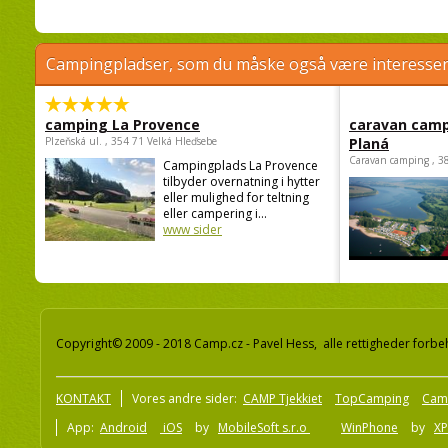
Campingpladser, som du måske også være interessere
camping La Provence
caravan camp
Plzeňská ul. , 354 71 Velká Hleďsebe
Planá
Caravan camping , 3
Campingplads La Provence
tilbyder overnatning i hytter
eller mulighed for teltning
eller campering i...
www sider
Copyright© 2009 - 2018 Camp.cz - Pavel Hess, alle rettigheder forbe
KONTAKT
Vores andre sider:
CAMP Tjekkiet
TopCamping
Cam
App:
Android
iOS
by
MobileSoft s.r.o
WinPhone
by
XP