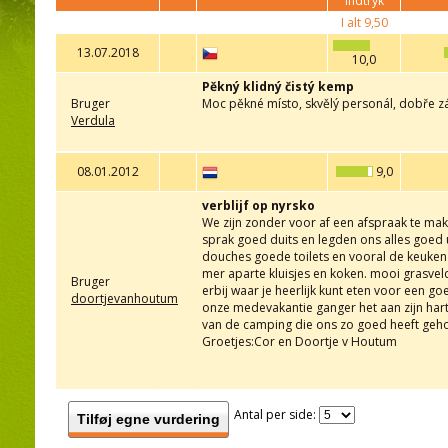
indtryk
I alt
9,50
13.07.2018
10,0
Pěkný klidný čistý kemp
Bruger
Moc pěkné místo, skvělý personál, dobře
Verdula
08.01.2012
9,0
verblijf op nyrsko
We zijn zonder voor af een afspraak te m
sprak goed duits en legden ons alles goed
douches goede toilets en vooral de keuken 
mer aparte kluisjes en koken. mooi grasvel
Bruger
erbij waar je heerlijk kunt eten voor een 
doortjevanhoutum
onze medevakantie ganger het aan zijn hart 
van de camping die ons zo goed heeft geho
Groetjes:Cor en Doortje v Houtum
Antal per side:
Tilføj egne vurdering