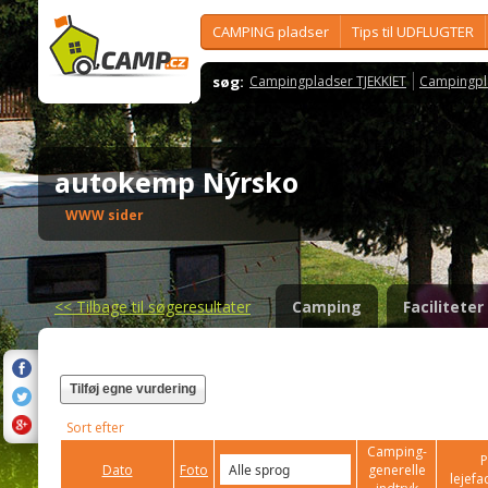
CAMPING pladser
Tips til UDFLUGTER
søg:
Campingpladser TJEKKIET
Campingpl
autokemp Nýrsko
WWW sider
<<
Tilbage til søgeresultater
Camping
Faciliteter
Tilføj egne vurdering
Sort efter
Camping-
P
Dato
Foto
generelle
lejefac