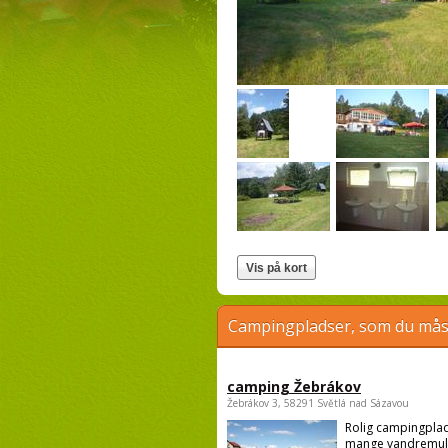
Campingpladser, som du måsk
camping Žebrákov
Žebrákov 3, 58291 Světlá nad Sázavou
Rolig campingpla
mange vandremul