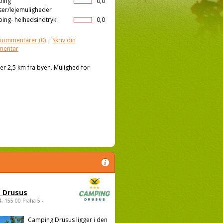
ping
0,0
ser/lejemuligheder
ing- helhedsindtryk
0,0
kommentarer
(0)
|
Skriv din
mentar
er 2,5 km fra byen. Mulighed for
 Drusus
4, 155 00 Praha 5 -
Camping Drusus ligger i den