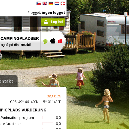
*logget:
ingen logget
Log ind
ontakt
søg rute
GPS: 49° 46' 40"N 15° 01' 43"E
PIGPLADS VURDERUNG
t/Animation program
0,0
are faciliteter
0,0