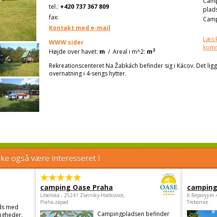
Cam
tel.:
+420 737 367 809
plad
fax:
Camp
Kontakt med e-mail
Læs 
WWW sider
kom
2
Højde over havet:
m
/
Areal i m^2:
m
Rekreationscenteret Na Žabkách befinder sig i Kácov. Det ligg
overnatning i 4-sengs hytter.
e også være interesseret i
camping Oase Praha
camping
Libeňská , 25241 Zlatníky-Hodkovice,
K Reporyjim 
Praha-západ
Trebonice
ds med
Campingpladsen befinder
igheder.