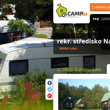
CAMPING p
søg:
Campi
rekr. středisko 
WWW sider
<<
Tilbage til søgeresultater