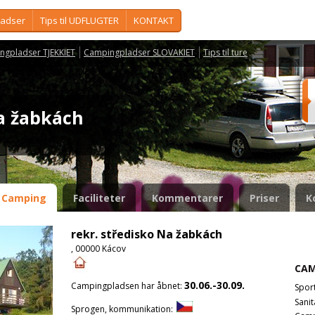
ladser
Tips til UDFLUGTER
KONTAKT
ngpladser TJEKKIET
Campingpladser SLOVAKIET
Tips til ture
Na žabkách
Camping
Faciliteter
Kommentarer
Priser
K
rekr. středisko Na žabkách
, 00000 Kácov
CAM
30.06.-30.09.
Campingpladsen har åbnet:
Spor
Sanit
Sprogen, kommunikation: