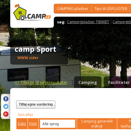
CAMPING pladser
Tips til UDFLUGTER
søg:
Campingpladser TJEKKIET
Campingpl
camp Sport
WWW sider
<<
Tilbage til søgeresultater
Camping
Faciliteter
Tilføj egne vurdering
Sort efter
Camping-generelle
P
Dato
Foto
indtryk
lejefac