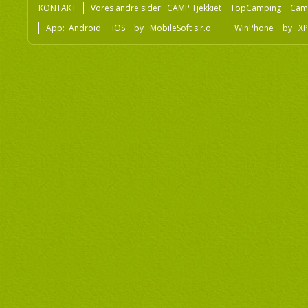
KONTAKT
Vores andre sider:
CAMP Tjekkiet
TopCamping
Cam
App:
Android
iOS
by
MobileSoft s.r.o
WinPhone
by
XP