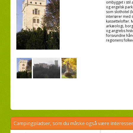
ombygget i stil 
og engelsk park
som slothotel (
interiører med 
kassettelofter. 
arkæologi, borg
og angrebs histo
forsvundne hånd
regionens folke
Campingpladser, som du måske også være interessere