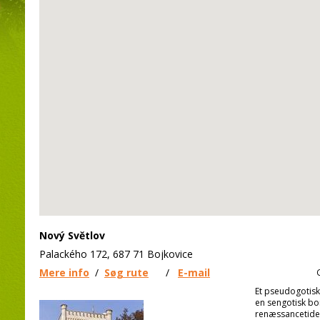
Nový Světlov
Palackého 172, 687 71 Bojkovice
Mere info
/
Søg rute
/
E-mail
Et pseudogotisk
en sengotisk bo
renæssancetiden