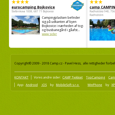
eurocamping Bojkovice
camp CAMPI
Štefánikova 1008, 687 71 Bojkovice
Radhošťská 940, 75
Radhoštěm
Campingpladsen befinder
sig på udkanten af byen
Bojkovice i nærheden af tog-
og busbanegård i gåafst...
www sider
Copyright© 2009 - 2018 Camp.cz - Pavel Hess, alle rettigheder forbe
KONTAKT
Vores andre sider:
CAMP Tjekkiet
TopCamping
Cam
App:
Android
iOS
by
MobileSoft s.r.o
WinPhone
by
XP