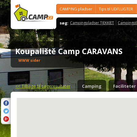
CAMPING pladser
Tips til UDFLUGTER
søg:
Campingpladser TJEKKIET
Campingpl
Koupaliště Camp CARAVANS
WWW sider
<<
Tilbage til søgeresultater
Camping
Faciliteter