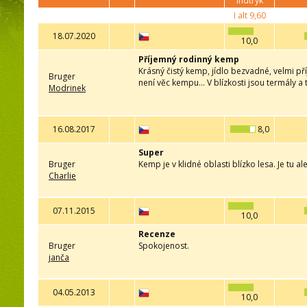
indtryk
I alt
9,60
18.07.2020
10,0
Příjemný rodinný kemp
Krásný čistý kemp, jídlo bezvadné, velmi p
Bruger
není věc kempu... V blízkosti jsou termály a
Modrinek
16.08.2017
8,0
Super
Bruger
Kemp je v klidné oblasti blízko lesa. Je tu a
Charlie
07.11.2015
10,0
Recenze
Bruger
Spokojenost.
janča
04.05.2013
10,0