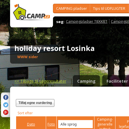
CAMPING pladser
Tips til UDFLUGTER
søg:
Campingpladser TJEKKIET
Campingpl
holiday resort Losinka
WWW sider
<<
Tilbage til søgeresultater
Camping
Faciliteter
Tilføj egne vurdering
Sort efter
Camping-
P
Dato
Foto
generelle
lejefac