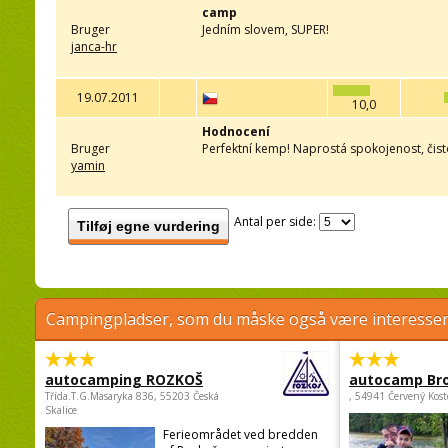
camp
Bruger
Jedním slovem, SUPER!
janca-hr
19.07.2011
10,0
Hodnocení
Bruger
Perfektní kemp! Naprostá spokojenost, čisto
yamin
Antal per side:
Tilføj egne vurdering
Campingpladser, som du måske også være interessere
autocamping ROZKOŠ
autocamp Br
Třída.T.G.Masaryka 836, 55203 Česká
, 54941 Červený Kost
Skalice
Ferieområdet ved bredden