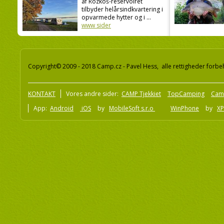
af Rozkoš-reservoiret
tilbyder helårsindkvartering i
opvarmede hytter og i ...
www sider
Copyright© 2009 - 2018 Camp.cz - Pavel Hess, alle rettigheder forbe
KONTAKT
Vores andre sider:
CAMP Tjekkiet
TopCamping
Cam
App:
Android
iOS
by
MobileSoft s.r.o
WinPhone
by
XP