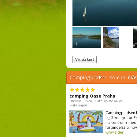
Campingpladser, som du måsk
camping Oase Praha
Libeňská , 25241 Zlatníky-Hodkovice,
Praha-západ
Campingpladsen 
sig 5 km syd for P
fra centrum), med
forbindelse til hov
www sider