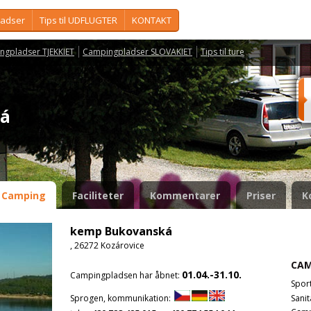
ladser
Tips til UDFLUGTER
KONTAKT
ngpladser TJEKKIET
Campingpladser SLOVAKIET
Tips til ture
ká
Camping
Faciliteter
Kommentarer
Priser
K
kemp Bukovanská
, 26272 Kozárovice
CAM
01.04.-31.10.
Campingpladsen har åbnet:
Spor
Sanit
Sprogen, kommunikation: