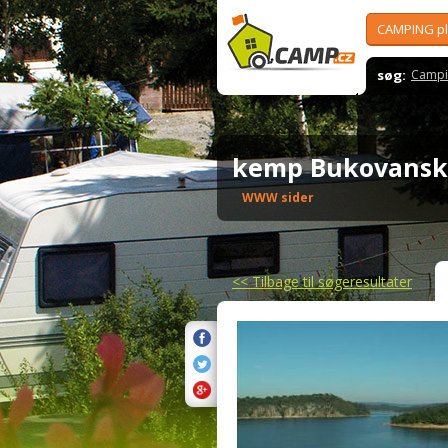
CAMPING p
søg:
Campi
kemp Bukovans
WWW sider
<<
Tilbage til søgeresultater