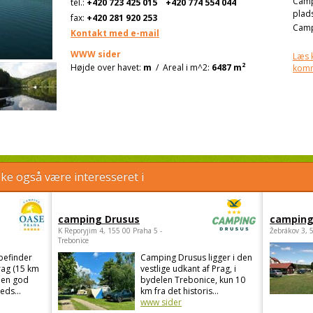
Cam
tel.:
+420 723 425 015
+420 774 554 044
plad
fax:
+420 281 920 253
Camp
Kontakt med e-mail
WWW sider
Læs 
2
Højde over havet:
m
/
Areal i m^2:
6487 m
kom
e også være interesseret i
camping Drusus
camping
K Reporyjim 4, 155 00 Praha 5 -
Žebrákov 3, 
Trebonice
befinder
Camping Drusus ligger i den
rag (15 km
vestlige udkant af Prag, i
 en god
bydelen Trebonice, kun 10
eds...
km fra det historis...
www sider