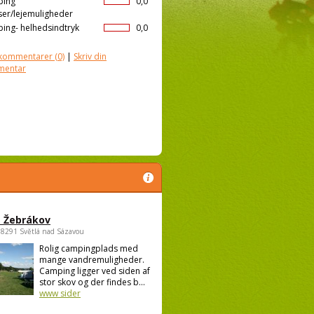
ping
0,0
ser/lejemuligheder
ing- helhedsindtryk
0,0
kommentarer
(0)
|
Skriv din
mentar
 Žebrákov
58291 Světlá nad Sázavou
Rolig campingplads med
mange vandremuligheder.
Camping ligger ved siden af
stor skov og der findes b...
www sider