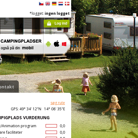
*logget:
ingen logget
Log ind
ontakt
søg rute
GPS: 49° 34' 12"N 14° 08' 35"E
PIGPLADS VURDERUNG
t/Animation program
0,0
are faciliteter
0,0