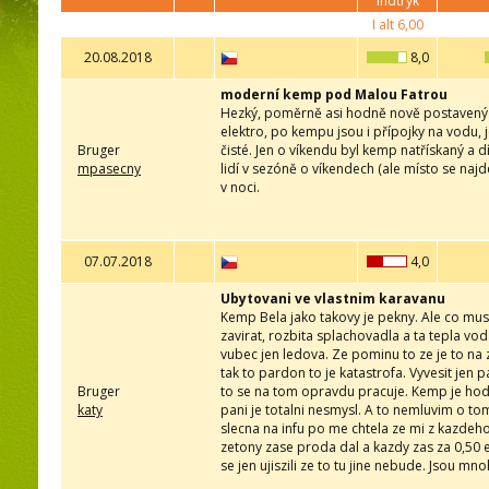
indtryk
I alt
6,00
20.08.2018
8,0
moderní kemp pod Malou Fatrou
Hezký, poměrně asi hodně nově postavený ke
elektro, po kempu jsou i přípojky na vodu, je
Bruger
čisté. Jen o víkendu byl kemp natřískaný a 
mpasecny
lidí v sezóně o víkendech (ale místo se najde
v noci.
07.07.2018
4,0
Ubytovani ve vlastnim karavanu
Kemp Bela jako takovy je pekny. Ale co mus
zavirat, rozbita splachovadla a ta tepla vo
vubec jen ledova. Ze pominu to ze je to na 
tak to pardon to je katastrofa. Vyvesit jen p
Bruger
to se na tom opravdu pracuje. Kemp je hodne
katy
pani je totalni nesmysl. A to nemluvim o tom
slecna na infu po me chtela ze mi z kazdeho 
zetony zase proda dal a kazdy zas za 0,50 e
se jen ujiszili ze to tu jine nebude. Jsou m