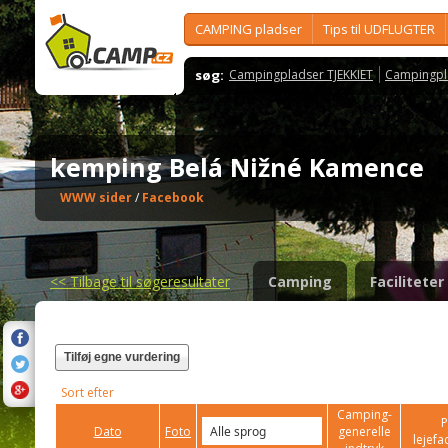
CAMPING pladser
Tips til UDFLUGTER
søg:
Campingpladser TJEKKIET
Campingpl
kemping Belá Nižné Kamence
WWW sider
/
Facebook
<<
Tilbage til søgeresultater
Camping
Faciliteter
Tilføj egne vurdering
Sort efter
Camping-
P
Dato
Foto
generelle
lejefac