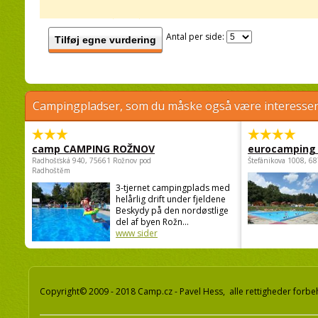
Antal per side:
Tilføj egne vurdering
Campingpladser, som du måske også være interessere
camp CAMPING ROŽNOV
eurocamping 
Radhošťská 940, 75661 Rožnov pod
Štefánikova 1008, 68
Radhoštěm
3-tjernet campingplads med
helårlig drift under fjeldene
Beskydy på den nordøstlige
del af byen Rožn...
www sider
Copyright© 2009 - 2018 Camp.cz - Pavel Hess, alle rettigheder forbe