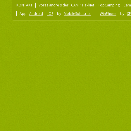
KONTAKT
Vores andre sider:
CAMP Tjekkiet
TopCamping
Cam
App:
Android
iOS
by
MobileSoft s.r.o
WinPhone
by
XP