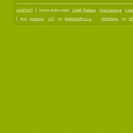
KONTAKT
Vores andre sider:
CAMP Tjekkiet
TopCamping
Cam
App:
Android
iOS
by
MobileSoft s.r.o
WinPhone
by
XP