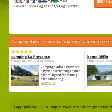
250
/ 1 d
2 voksen+ born 4 og 12 ar,bil,telt og turistskat
Campingpladser, som du måske også være interessere
camping La Provence
kemp Děčín
Plzeňská ul. , 354 71 Velká Hleďsebe
Polabí , 40502 Děčín
Campingplads La Provence
tilbyder overnatning i hytter
eller mulighed for teltning
eller campering i...
www sider
Copyright© 2009 - 2018 Camp.cz - Pavel Hess, alle rettigheder forbe