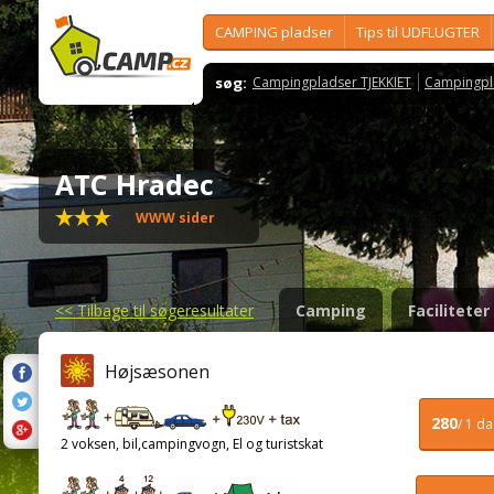
CAMPING pladser
Tips til UDFLUGTER
søg:
Campingpladser TJEKKIET
Campingpl
ATC Hradec
WWW sider
<<
Tilbage til søgeresultater
Camping
Faciliteter
Højsæsonen
280
/ 1 d
2 voksen, bil,campingvogn, El og turistskat