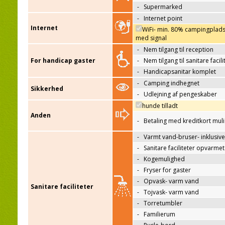
-
Supermarked
-
Internet point
Internet
WiFi- min. 80% campingplad
med signal
-
Nem tilgang til reception
For handicap gaster
-
Nem tilgang til sanitare facili
-
Handicapsanitar komplet
-
Camping indhegnet
Sikkerhed
-
Udlejning af pengeskaber
hunde tilladt
Anden
-
Betaling med kreditkort mul
-
Varmt vand-bruser- inklusive
-
Sanitare faciliteter opvarmet
-
Kogemulighed
-
Fryser for gaster
-
Opvask- varm vand
Sanitare faciliteter
-
Tojvask- varm vand
-
Torretumbler
-
Familierum