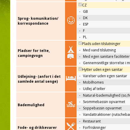
CZ
-
GB
-
DK
Sprog- komunikation/
korrespondance
-
ESP
-
F
-
PL
Plads uden tilslutninger
-
Med vand tilslutning
Pladser for telte,
campingvogn
-
Med egen sanitare faciliteter
-
Gennemsnitlige storrelse i 
Hytter uden egen sanitar
-
Varelser uden egen sanitar
Udlejning- (anfort i det
samlede antal senge)
-
Mobilhomes
-
Udlej af telter
-
Natural-bademulighed (so,flo
-
Svommebassin opvarmet
Bademulighed
-
Soppebassin opvarmet
-
Vandattraktioner (rutscheba
-
Restaurant
Fode- og drikkevarer
-
Forfriskninger