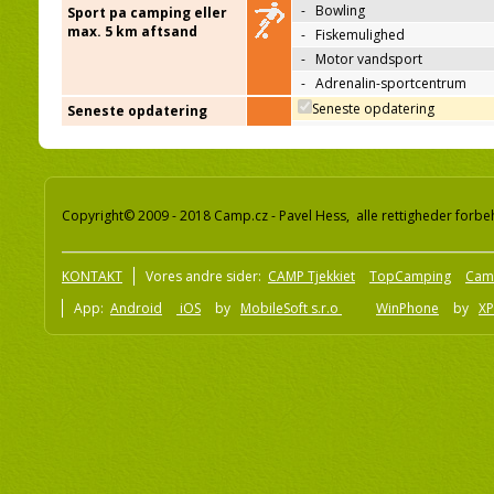
-
Bowling
Sport pa camping eller
max. 5 km aftsand
-
Fiskemulighed
-
Motor vandsport
-
Adrenalin-sportcentrum
Seneste opdatering
Seneste opdatering
Copyright© 2009 - 2018 Camp.cz - Pavel Hess, alle rettigheder forbe
KONTAKT
Vores andre sider:
CAMP Tjekkiet
TopCamping
Cam
App:
Android
iOS
by
MobileSoft s.r.o
WinPhone
by
XP