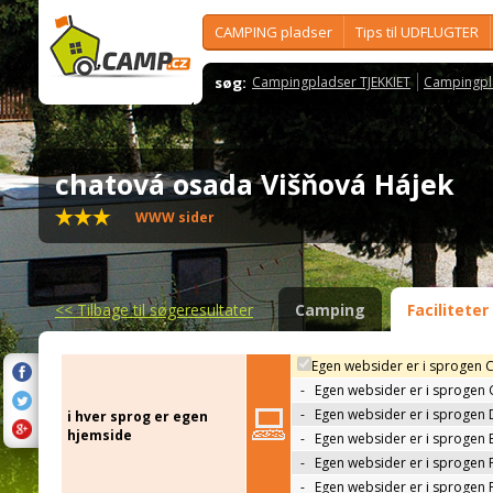
CAMPING pladser
Tips til UDFLUGTER
søg:
Campingpladser TJEKKIET
Campingpl
chatová osada Višňová Hájek
WWW sider
<<
Tilbage til søgeresultater
Camping
Faciliteter
Egen websider er i sprogen 
-
Egen websider er i sprogen
-
Egen websider er i sprogen 
i hver sprog er egen
hjemside
-
Egen websider er i sprogen 
-
Egen websider er i sprogen 
-
Egen websider er i sprogen 