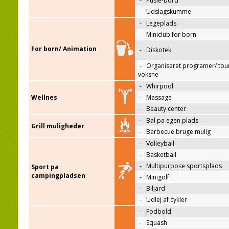
-
Pusle-bord
-
Udslagskumme
-
Legeplads
-
Miniclub for born
For born/ Animation
-
Diskotek
-
Organiseret programer/ tour
voksne
-
Whirpool
Wellnes
-
Massage
-
Beauty center
-
Bal pa egen plads
Grill muligheder
-
Barbecue bruge mulig
-
Volleyball
-
Basketball
-
Multipurpose sportsplads
Sport pa
campingpladsen
-
Minigolf
-
Biljard
-
Udlej af cykler
-
Fodbold
-
Squash