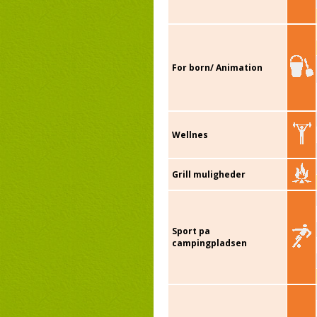
For born/ Animation
Wellnes
Grill muligheder
Sport pa
campingpladsen