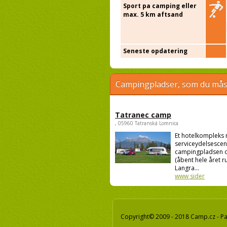
Sport pa camping eller
max. 5 km aftsand
Seneste opdatering
Campingpladser, som du måsk
Tatranec camp
, 05960 Tatranská Lomnica
Et hotelkompleks
serviceydelsescen
campingpladsen o
(åbent hele året ru
Langra...
www sider
Copyright© 2009 - 2018 Camp.cz - Pav