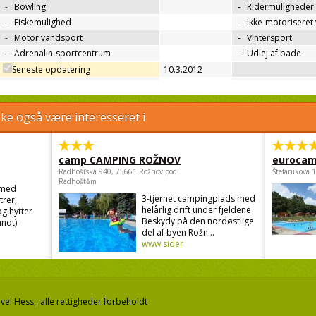
-
Bowling
-
Ridermuligheder
-
Fiskemulighed
-
Ikke-motoriseret
-
Motor vandsport
-
Vintersport
-
Adrenalin-sportcentrum
-
Udlej af bade
Seneste opdatering
10.3.2012
e også være interesseret i
camp CAMPING ROŽNOV
eurocam
Radhošťská 940, 75661 Rožnov pod
Štefánikova 
Radhoštěm
 med
3-tjernet campingplads med
trer,
helårlig drift under fjeldene
g hytter
Beskydy på den nordøstlige
ndt).
del af byen Rožn...
www sider
el Hess, alle rettigheder forbeholdt