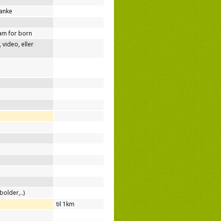
tanke
am for born
video, eller
bolder,..)
til 1km