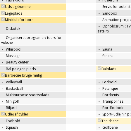
-
Pusle-bord
-
Puslerum
Udslagskumme
-
Servis for bobils
Legeplads
-
Sandbox
Miniclub for born
-
Animation progr
-
Opholdsrum ( TV, 
-
Diskotek
satelit)
-
Organiseret programer/ tours for
voksne
-
Whirpool
-
Sauna
-
Massage
-
fitness
-
Beauty center
-
Bal pa egen plads
Balplads
Barbecue bruge mulig
-
Volleyball
-
Fodbold
-
Basketball
-
Petanque
-
Multipurpose sportsplads
-
Bordtenis
-
Minigolf
-
Trampolines
-
Biljard
-
Bordfodbold
Udlej af cykler
-
Sport- udlejning (
-
Fodbold
Tenisbane
-
Squash
-
Golfbane