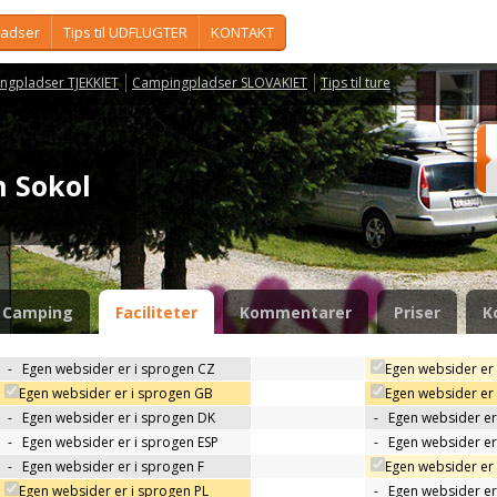
ladser
Tips til UDFLUGTER
KONTAKT
ngpladser TJEKKIET
Campingpladser SLOVAKIET
Tips til ture
n Sokol
Camping
Faciliteter
Kommentarer
Priser
K
-
Egen websider er i sprogen CZ
Egen websider er
Egen websider er i sprogen GB
Egen websider er
-
Egen websider er i sprogen DK
-
Egen websider er 
-
Egen websider er i sprogen ESP
-
Egen websider er
-
Egen websider er i sprogen F
Egen websider er 
Egen websider er i sprogen PL
-
Egen websider er