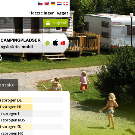
*logget:
ingen logget
Log ind
ontakt
 i sprogen DE
 i sprogen NL
i sprogen I
 i sprogen RUS
i sprogen SK
 i sprogen HR