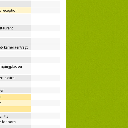
os reception
estaurant
t- kameraer/vagt
ampingpladser
r- ekstra
ter
d
d
ygning
er for born