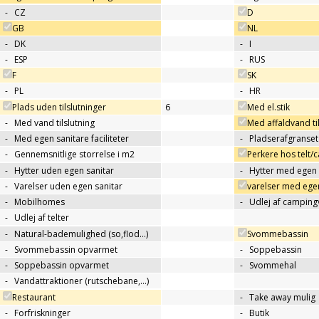
-
CZ
D
GB
NL
-
DK
-
I
-
ESP
-
RUS
F
SK
-
PL
-
HR
Plads uden tilslutninger
6
Med el.stik
-
Med vand tilslutning
Med affaldvand til
-
Med egen sanitare faciliteter
-
Pladserafgranse
-
Gennemsnitlige storrelse i m2
Perkere hos telt
-
Hytter uden egen sanitar
-
Hytter med egen 
-
Varelser uden egen sanitar
varelser med egen
-
Mobilhomes
-
Udlej af campin
-
Udlej af telter
-
Natural-bademulighed (so,flod...)
Svommebassin
-
Svommebassin opvarmet
-
Soppebassin
-
Soppebassin opvarmet
-
Svommehal
-
Vandattraktioner (rutschebane,…)
Restaurant
-
Take away mulig
-
Forfriskninger
-
Butik