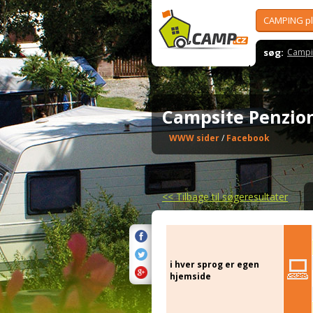
CAMPING p
søg:
Campi
Campsite Penzio
WWW sider
/
Facebook
<<
Tilbage til søgeresultater
i hver sprog er egen
hjemside