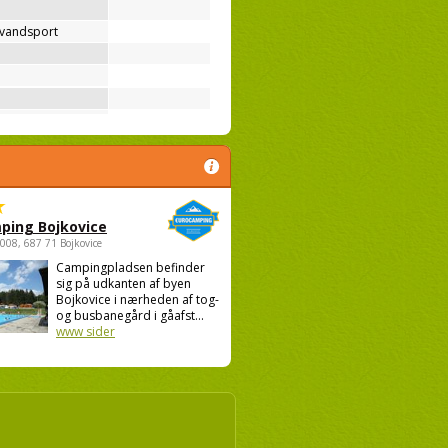
 vandsport
ping Bojkovice
1008, 687 71 Bojkovice
Campingpladsen befinder
sig på udkanten af byen
Bojkovice i nærheden af tog-
og busbanegård i gåafst...
www sider