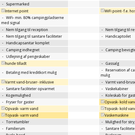
-
Supermarked
Internet point
WiFi point- f.e. h
-
WiFi- min. 80% campingpladserne
med signal
-
Nem tilgang til reception
-
Nem tilgang til r
-
Nem tilgang til sanitare faciliteter
-
Handicaptoilet
-
Handicapsanitar komplet
-
Camping indhegnet
-
Camping bevogte
-
Udlejning af pengeskaber
hunde tilladt
-
Gassalg
-
Reservation af c
-
Betaling med kreditkort mulig
mulig
Varmt vand-bruser- inklusive
-
Varmt vand-bruse
-
Sanitare faciliteter opvarmet
-
Vaskekabiner
-
Kogemulighed
-
Koleskab for gas
-
Fryser for gaster
Opvask- kold van
Opvask- varm vand
Tojvask- kold van
Tojvask- varm vand
Vaskemaskine
-
Torretumbler
-
Mulighed for str
-
Familierum
-
Sanitare facilitet