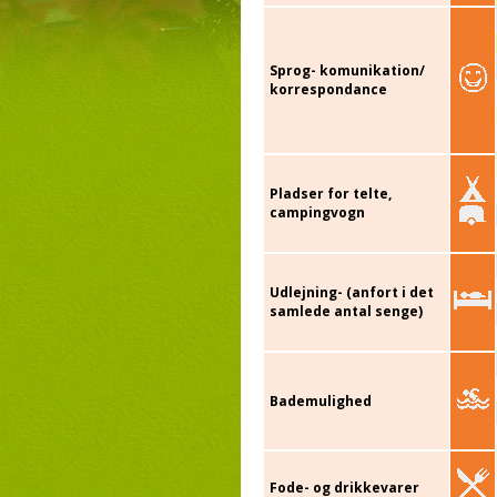
Sprog- komunikation/
korrespondance
Pladser for telte,
campingvogn
Udlejning- (anfort i det
samlede antal senge)
Bademulighed
Fode- og drikkevarer