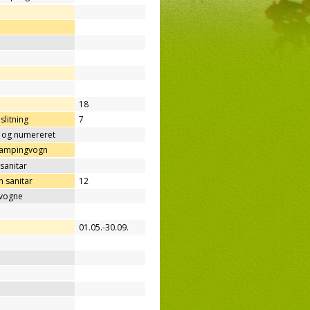
18
slitning
7
t og numereret
/campingvogn
sanitar
 sanitar
12
gvogne
01.05.-30.09.