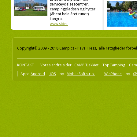
serviceydelsescentrer,
campingpladsen og hytter
(åbent hele året rundt).
Langra...
www sider
Copyright© 2009 - 2018 Camp.cz - Pavel Hess, alle rettigheder forbe
KONTAKT
Vores andre sider:
CAMP Tjekkiet
TopCamping
Cam
App:
Android
iOS
by
MobileSoft s.r.o
WinPhone
by
XP