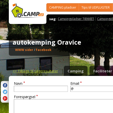
CAMPING pladser
Tips til UDFLUGTER
søg:
Campingpladser TJEKKIET
Campingpl
autokemping Oravice
WWW sider
/
Facebook
<<
Tilbage til søgeresultater
Camping
Faciliteter
*
*
Navn
Email
*
Forespørgsel