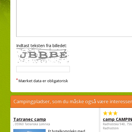
Indtast teksten fra billedet:
*
Mærket data er obligatorisk
Campingpladser, som du måske også være interessere
Tatranec camp
camp CAMPI
, 05960 Tatranská Lomnica
Radhošťská 940, 75
Radhoštěm
Et hotelkompleks med