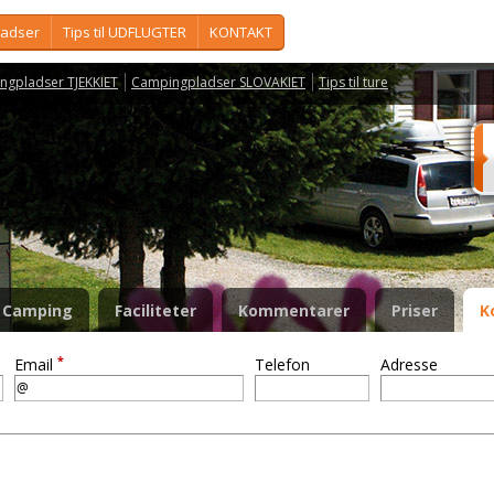
ladser
Tips til UDFLUGTER
KONTAKT
ngpladser TJEKKIET
Campingpladser SLOVAKIET
Tips til ture
Camping
Faciliteter
Kommentarer
Priser
K
*
Email
Telefon
Adresse