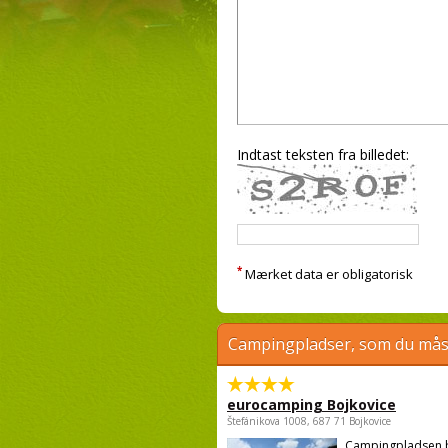
Indtast teksten fra billedet:
*
Mærket data er obligatorisk
Campingpladser, som du måsk
eurocamping Bojkovice
Štefánikova 1008, 687 71 Bojkovice
Campingpladsen 