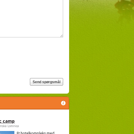
c camp
anská Lomnica
Et hotelkompleks med