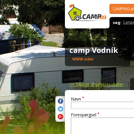
CAMPING p
søg:
Campi
camp Vodník
WWW sider
<<
Tilbage til søgeresultater
*
Navn
*
Forespørgsel