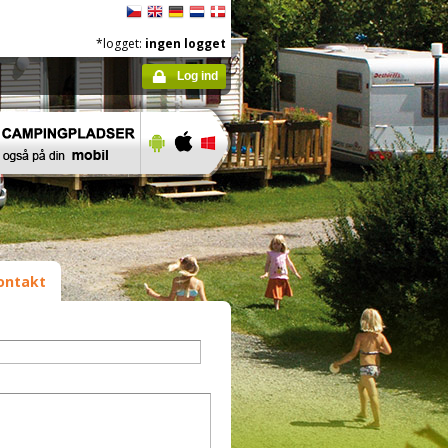
*logget:
ingen logget
Log ind
ontakt