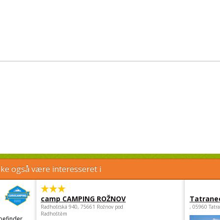
e også være interesseret i
camp CAMPING ROŽNOV
Tatrane
Radhošťská 940, 75661 Rožnov pod
, 05960 Tatr
Radhoštěm
befinder