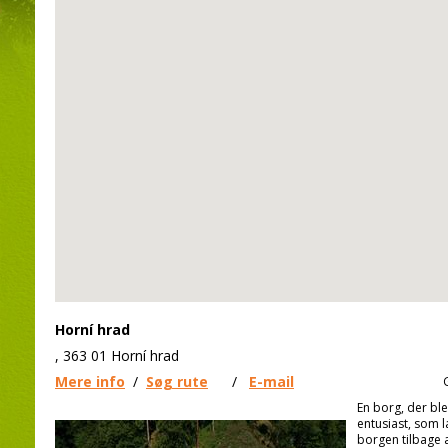
Horní hrad
, 363 01 Horní hrad
Mere info
/
Søg rute
/
E-mail
En borg, der ble
entusiast, som 
borgen tilbage 