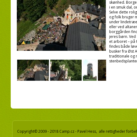
skønhed. Borgen
i en smuk dal, o
Selve dette rol
og folk bruger 
under lindetræ
eller ved altan
borggården find
jeres børn. Ved
et arboret – på
findes både løv
busker fra Øst 
traditionale og
stenbedsplanter
Copyright© 2009 - 2018 Camp.cz - Pavel Hess, alle rettigheder forbe