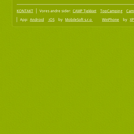
KONTAKT
Vores andre sider:
CAMP Tjekkiet
TopCamping
Cam
App:
Android
iOS
by
MobileSoft s.r.o
WinPhone
by
XP