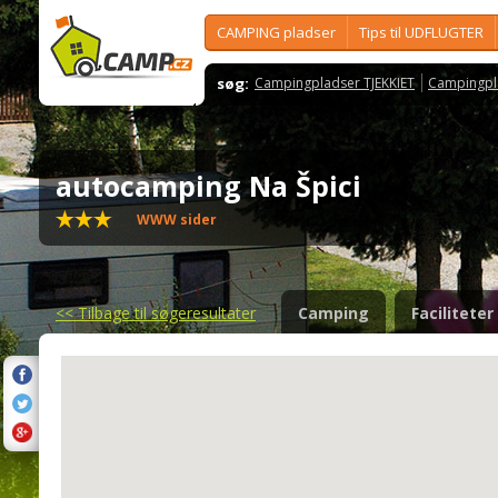
CAMPING pladser
Tips til UDFLUGTER
søg:
Campingpladser TJEKKIET
Campingpl
autocamping Na Špici
WWW sider
<<
Tilbage til søgeresultater
Camping
Faciliteter