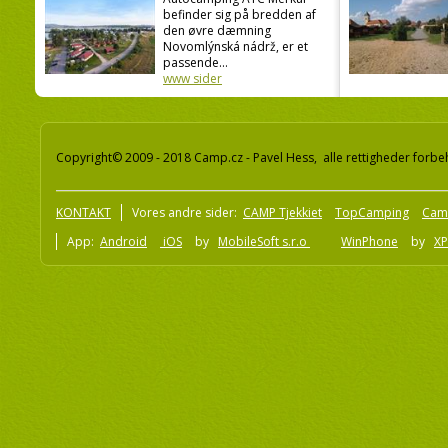
befinder sig på bredden af
den øvre dæmning
Novomlýnská nádrž, er et
passende...
www sider
Copyright© 2009 - 2018 Camp.cz - Pavel Hess, alle rettigheder forbe
KONTAKT
Vores andre sider:
CAMP Tjekkiet
TopCamping
Cam
App:
Android
iOS
by
MobileSoft s.r.o
WinPhone
by
XP