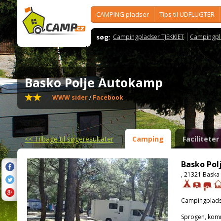
CAMPING pladser
Tips til UDFLUGTER
søg:
Campingpladser TJEKKIET
Campingpl
Basko Polje Autokamp
WWW sider
/
Facebook
<<
Tilbage til søgeresultater
Camping
Faciliteter
Basko Po
, 21321 Baska
Campingplads
Sprogen, kom