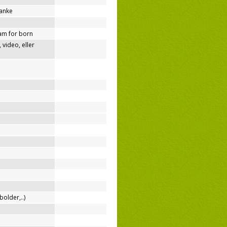
tanke
am for born
video, eller
bolder,..)