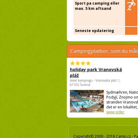
Sport pa camping eller
max. 5 km aftsand
Seneste opdatering
Campingpladser, som du måsk
holiday park Vranovská
pláž
Areál kempingu - Vranovská pláž 1,
67102 Šumná
Sydmæhren, Natio
Podyjí, Znojmo o
stranden Vranovsk
det er en lokalitet,
www sider
Copyright© 2009 - 2018 Camp.cz - Pav