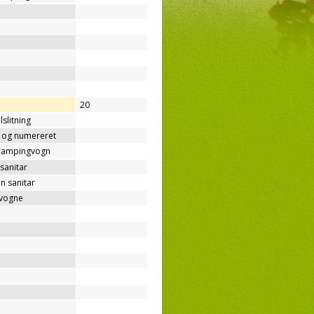
20
lslitning
t og numereret
/campingvogn
sanitar
n sanitar
gvogne