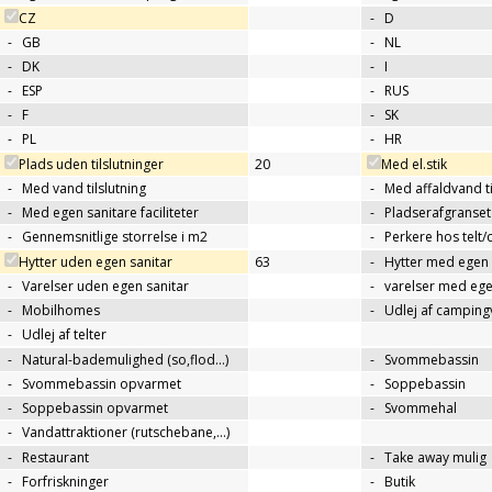
CZ
-
D
-
GB
-
NL
-
DK
-
I
-
ESP
-
RUS
-
F
-
SK
-
PL
-
HR
Plads uden tilslutninger
20
Med el.stik
-
Med vand tilslutning
-
Med affaldvand ti
-
Med egen sanitare faciliteter
-
Pladserafgranse
-
Gennemsnitlige storrelse i m2
-
Perkere hos telt
Hytter uden egen sanitar
63
-
Hytter med egen 
-
Varelser uden egen sanitar
-
varelser med ege
-
Mobilhomes
-
Udlej af campin
-
Udlej af telter
-
Natural-bademulighed (so,flod...)
-
Svommebassin
-
Svommebassin opvarmet
-
Soppebassin
-
Soppebassin opvarmet
-
Svommehal
-
Vandattraktioner (rutschebane,…)
-
Restaurant
-
Take away mulig
-
Forfriskninger
-
Butik