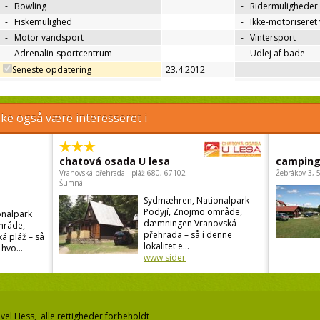
-
Bowling
-
Ridermuligheder
-
Fiskemulighed
-
Ikke-motoriseret
-
Motor vandsport
-
Vintersport
-
Adrenalin-sportcentrum
-
Udlej af bade
Seneste opdatering
23.4.2012
e også være interesseret i
chatová osada U lesa
camping
Vranovská přehrada - pláž 680, 67102
Žebrákov 3, 
Šumná
Sydmæhren, Nationalpark
Podyjí, Znojmo område,
nalpark
dæmningen Vranovská
mråde,
přehrada – så i denne
á pláž – så
lokalitet e...
 hvo...
www sider
el Hess, alle rettigheder forbeholdt