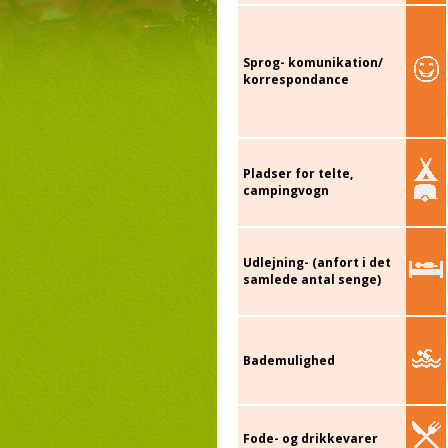
Sprog- komunikation/
korrespondance
Pladser for telte,
campingvogn
Udlejning- (anfort i det
samlede antal senge)
Bademulighed
Fode- og drikkevarer