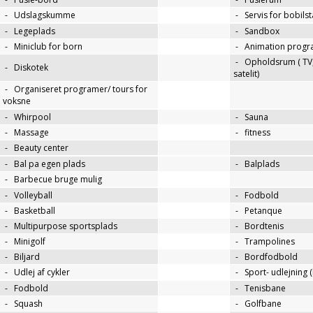
-
Udslagskumme
-
Servis for bobils
-
Legeplads
-
Sandbox
-
Miniclub for born
-
Animation progr
-
Opholdsrum ( TV, 
-
Diskotek
satelit)
-
Organiseret programer/ tours for
voksne
-
Whirpool
-
Sauna
-
Massage
-
fitness
-
Beauty center
-
Bal pa egen plads
-
Balplads
-
Barbecue bruge mulig
-
Volleyball
-
Fodbold
-
Basketball
-
Petanque
-
Multipurpose sportsplads
-
Bordtenis
-
Minigolf
-
Trampolines
-
Biljard
-
Bordfodbold
-
Udlej af cykler
-
Sport- udlejning (
-
Fodbold
-
Tenisbane
-
Squash
-
Golfbane