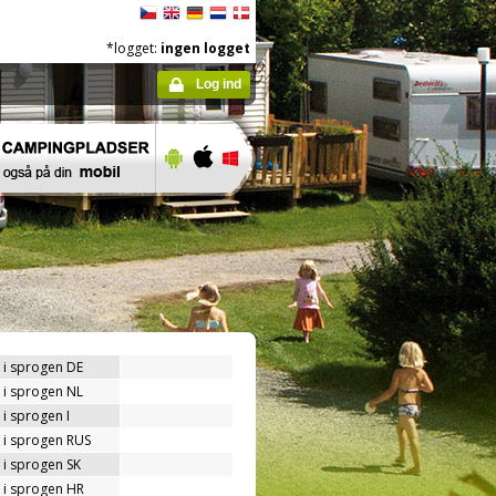
*logget:
ingen logget
Log ind
 i sprogen DE
 i sprogen NL
i sprogen I
 i sprogen RUS
 i sprogen SK
 i sprogen HR