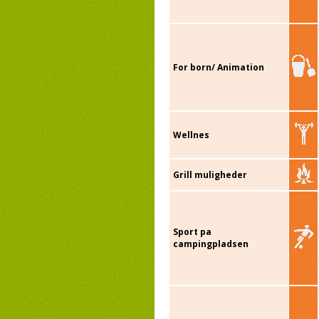
For born/ Animation
Wellnes
Grill muligheder
Sport pa
campingpladsen