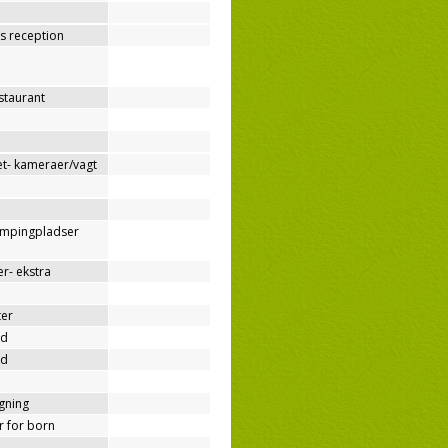
os reception
estaurant
t- kameraer/vagt
ampingpladser
r- ekstra
ter
nd
nd
ygning
er for born