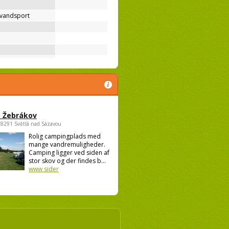
 vandsport
 Žebrákov
58291 Světlá nad Sázavou
Rolig campingplads med
mange vandremuligheder.
Camping ligger ved siden af
stor skov og der findes b...
www sider