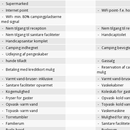
-
Supermarked
-
Internet point
-
WiFi point- f.e. h
-
WiFi- min. 80% campingpladserne
med signal
-
Nem tilgang til reception
-
Nem tilgang til r
-
Nem tilgang til sanitare faciliteter
-
Handicaptoilet
-
Handicapsanitar komplet
-
Camping indhegnet
-
Camping bevogte
-
Udlejning af pengeskaber
-
hunde tilladt
-
Gassalg
-
Reservation af c
-
Betaling med kreditkort mulig
mulig
-
Varmt vand-bruser- inklusive
-
Varmt vand-bruse
-
Sanitare faciliteter opvarmet
-
Vaskekabiner
-
Kogemulighed
-
Koleskab for gas
-
Fryser for gaster
-
Opvask- kold va
-
Opvask- varm vand
-
Tojvask- kold va
-
Tojvask- varm vand
-
Vaskemaskine
-
Torretumbler
-
Mulighed for str
-
Familierum
-
Sanitare facilitet
-
Pusle-bord
-
Puslerum