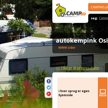
CAMPING p
søg:
Campi
autokempink Os
WWW sider
<<
Tilbage til søgeresultater
i hver sprog er egen
hjemside