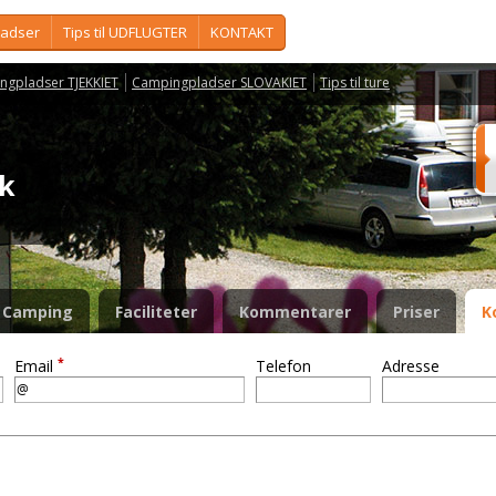
ladser
Tips til UDFLUGTER
KONTAKT
ngpladser TJEKKIET
Campingpladser SLOVAKIET
Tips til ture
ík
Camping
Faciliteter
Kommentarer
Priser
K
*
Email
Telefon
Adresse