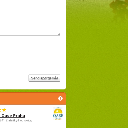
 Oase Praha
5241 Zlatníky-Hodkovice,