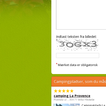
Indtast teksten fra billedet:
*
Mærket data er obligatorisk
Campingpladser, som du måsk
camping La Provence
Plzeňská ul. , 354 71 Velká Hleďsebe
Campingplads La