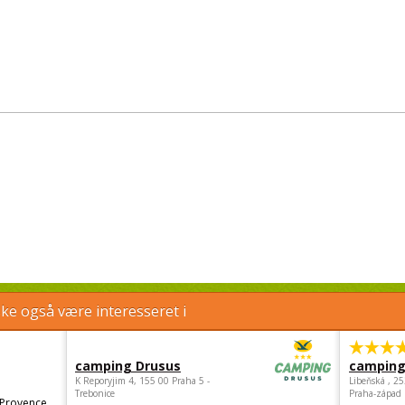
e også være interesseret i
camping Drusus
camping
K Reporyjim 4, 155 00 Praha 5 -
Libeňská , 2
Trebonice
Praha-západ
 Provence