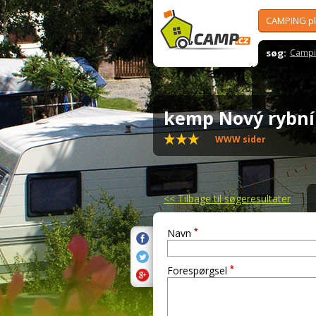
CAMPING p
søg:
Campi
kemp Nový rybn
WWW sider
<<
Tilbage til søgeresultater
*
Navn
*
Forespørgsel