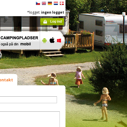
*logget:
ingen logget
Log ind
ontakt