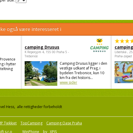
 per side:
e også være interesseret i
camping Drusus
camping
K Reporyjim 4, 155 00 Praha 5 -
Libeňská , 2
Trebonice
Praha-západ
 Provence
Camping Drusus ligger i den
g i hytter
vestlige udkant af Prag, i
teltning
bydelen Trebonice, kun 10
.
km fra det historis...
www sider
el Hess, alle rettigheder forbeholdt
P Tjekkiet
TopCamping
Camping Oase Praha
ft s.r.o
WinPhone
by
XPIS