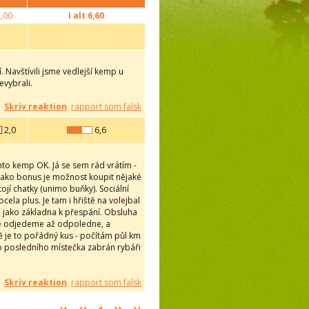
,00
I alt
6,60
 Navštívili jsme vedlejší kemp u
evybrali.
Skriv reaktion
rapport som falsk
2,0
6,6
ento kemp OK. Já se sem rád vrátím -
. Jako bonus je možnost koupit nějaké
ojí chatky (unimo buňky). Sociální
cela plus. Je tam i hřiště na volejbal
jen jako základna k přespání. Obsluha
 že odjedeme až odpoledne, a
dě je to pořádný kus - počítám půl km
do posledního místečka zabrán rybáři
Skriv reaktion
rapport som falsk