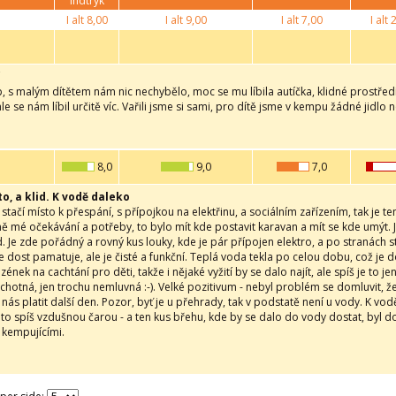
indtryk
I alt
8,00
I alt
9,00
I alt
7,00
I alt
2
 s malým dítětem nám nic nechybělo, moc se mu líbila autíčka, klidné prostředí.
le se nám líbil určitě víc. Vařili jsme si sami, pro dítě jsme v kempu žádné jidlo n
8,0
9,0
7,0
to, a klid. K vodě daleko
tačí místo k přespání, s přípojkou na elektřinu, a sociálním zařízením, tak je t
tně mé očekávání a potřeby, to bylo mít kde postavit karavan a mít se kde umýt
d. Je zde pořádný a rovný kus louky, kde je pár přípojen elektro, a po stranách st
ce dost pamatuje, ale je čisté a funkční. Teplá voda tekla po celou dobu, což je do
zének na cachtání pro děti, takže i nějaké vyžití by se dalo najít, ale spíš je to 
hotná, jen trochu nemluvná :-). Velké pozitivum - nebyl problém se domluvit,
 nás platit další den. Pozor, byť je u přehrady, tak v podstatě není u vody. K vo
to spíš vzdušnou čarou - a ten kus břehu, kde by se dalo do vody dostat, byl 
 kempujícími.