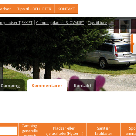
ladser
Tips til UDFLUGTER
KONTAKT
ngpladser TJEKKIET
Campingpladser SLOVAKIET
Tips til ture
Camping
Kommentarer
Kontakt
Camping-
Pladser eller
Sanitær
Spor
generelle
lejefaciliteter(Hytter,...)
facilitæter
anima