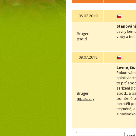
05.07.2019
Stanování
Levný kemp,
Bruger
vody a tenh
psoid
09.07.2018
Levno, čis
Pokud vám s
splnil vlas
to pití apo
zařízení si
Bruger
apod., a ba
mpasecny
poměrně oc
nechtěli po
nejméně, a 
a nadivoko