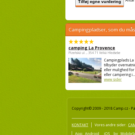
Antal
Tilføj egne vurdering
Campingpladser, som du måsk
camping La Provence
Plzeňská ul. , 354 71 Velká Hleďsebe
Campingplads La
tilbyder overnatnin
eller mulighed for 
eller campering i..
www sider
Copyright© 2009 - 2018 Camp.cz - Pav
KONTAKT
Vores andre sider:
CAM
App:
Android
iOS
by
MobileSo