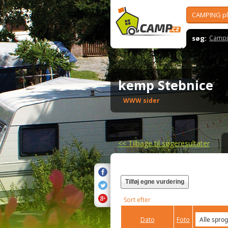
CAMPING p
søg:
Campi
kemp Stebnice
WWW sider
<<
Tilbage til søgeresultater
Tilføj egne vurdering
Sort efter
Dato
Foto