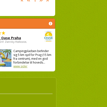
1
 Oase Praha
5241 Zlatníky-Hodkovice,
Campingpladsen befinder
sig 5 km syd for Prag (15 km
fra centrum), med en god
forbindelse til hoveds...
www sider