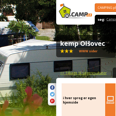
CAMPING p
søg:
Campi
kemp Olšovec
WWW sider
<<
Tilbage til søgeresultater
i hver sprog er egen
hjemside