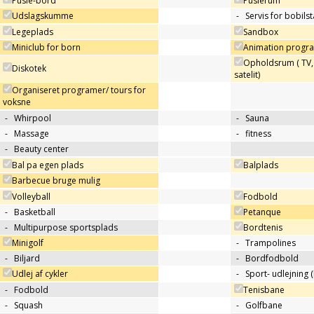
Pusle-bord
Puslerum
Udslagskumme
-
Servis for bobils
Legeplads
Sandbox
Miniclub for born
Animation progra
Opholdsrum ( TV, 
Diskotek
satelit)
Organiseret programer/ tours for
voksne
-
Whirpool
-
Sauna
-
Massage
-
fitness
-
Beauty center
Bal pa egen plads
Balplads
Barbecue bruge mulig
Volleyball
Fodbold
-
Basketball
Petanque
-
Multipurpose sportsplads
Bordtenis
Minigolf
-
Trampolines
-
Biljard
-
Bordfodbold
Udlej af cykler
-
Sport- udlejning (
-
Fodbold
Tenisbane
-
Squash
-
Golfbane