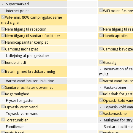
-
Supermarked
-
Internet point
WiFi point- f.e. h
WiFi- min. 80% campingpladserne
med signal
Nem tilgang til reception
Nem tilgang til re
Nem tilgang til sanitare faciliteter
Handicaptoilet
Handicapsanitar komplet
Camping indhegnet
Camping bevogtet
-
Udlejning af pengeskaber
hunde tilladt
Gassalg
-
Reservation af c
Betaling med kreditkort mulig
mulig
-
Varmt vand-bruser- inklusive
Varmt vand-bruse
Sanitare faciliteter opvarmet
-
Vaskekabiner
Kogemulighed
Koleskab for gast
-
Fryser for gaster
Opvask- kold van
Opvask- varm vand
-
Tojvask- kold va
-
Tojvask- varm vand
Vaskemaskine
Torretumbler
-
Mulighed for str
-
Familierum
-
Sanitare facilitet