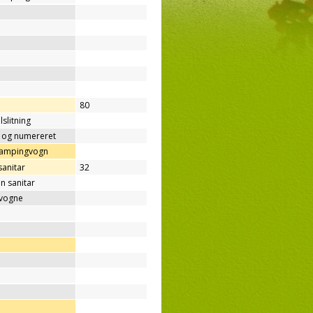
80
lslitning
t og numereret
/campingvogn
sanitar
32
n sanitar
gvogne