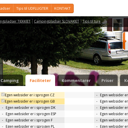
ladser
Tips til UDFLUGTER
KONTAKT
ngpladser TJEKKIET
Campingpladser SLOVAKIET
Tips til ture
Camping
Faciliteter
Kommentarer
Priser
K
Egen websider er i sprogen CZ
-
Egen websider er
Egen websider er i sprogen GB
-
Egen websider er
-
Egen websider er i sprogen DK
-
Egen websider er 
-
Egen websider er i sprogen ESP
-
Egen websider er
-
Egen websider er i sprogen F
-
Egen websider er
-
Egen websider er i sprogen PL
-
Egen websider er