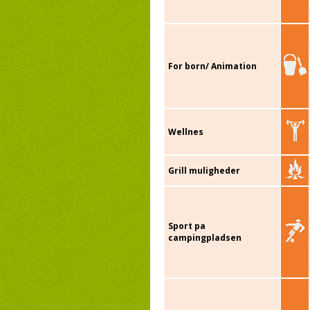
For born/ Animation
Wellnes
Grill muligheder
Sport pa
campingpladsen