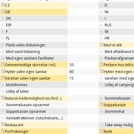
CZ
-
D
GB
-
NL
-
DK
-
I
-
ESP
-
RUS
-
F
-
SK
-
PL
-
HR
-
Plads uden tilslutninger
Med el.stik
-
Med vand tilslutning
-
Med affaldvand ti
-
Med egen sanitare faciliteter
-
Pladserafgranse
Gennemsnitlige storrelse i m2
20
Perkere hos telt
Hytter uden egen sanitar
80
Hytter med egen 
Varelser uden egen sanitar
15
-
varelser med ege
-
Mobilhomes
-
Udlej af campin
-
Udlej af telter
Natural-bademulighed (so,flod...)
-
Svommebassin
-
Svommebassin opvarmet
Soppebassin
-
Soppebassin opvarmet
-
Svommehal
-
Vandattraktioner (rutschebane,…)
Restaurant
-
Take away mulig
Forfriskninger
Butik