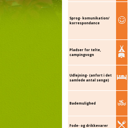
Sprog- komunikation/
korrespondance
Pladser for telte,
campingvogn
Udlejning- (anfort i det
samlede antal senge)
Bademulighed
Fode- og drikkevarer