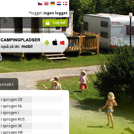
*logget:
ingen logget
Log ind
ontakt
 i sprogen DE
 i sprogen NL
i sprogen I
 i sprogen RUS
 i sprogen SK
 i sprogen HR