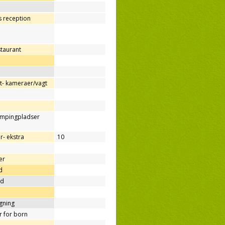
os reception
staurant
- kameraer/vagt
ampingpladser
r- ekstra
10
er
d
nd
ygning
er for born