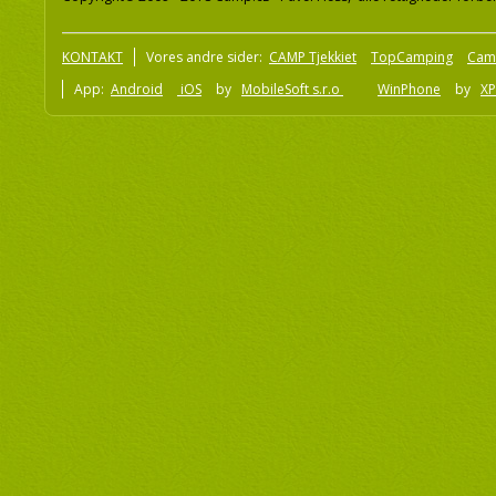
KONTAKT
Vores andre sider:
CAMP Tjekkiet
TopCamping
Cam
App:
Android
iOS
by
MobileSoft s.r.o
WinPhone
by
XP