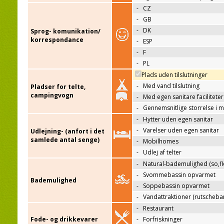
-
CZ
-
GB
-
DK
Sprog- komunikation/
korrespondance
-
ESP
-
F
-
PL
Plads uden tilslutninger
-
Med vand tilslutning
Pladser for telte,
campingvogn
-
Med egen sanitare faciliteter
-
Gennemsnitlige storrelse i 
-
Hytter uden egen sanitar
-
Varelser uden egen sanitar
Udlejning- (anfort i det
samlede antal senge)
-
Mobilhomes
-
Udlej af telter
-
Natural-bademulighed (so,flo
-
Svommebassin opvarmet
Bademulighed
-
Soppebassin opvarmet
-
Vandattraktioner (rutscheba
-
Restaurant
Fode- og drikkevarer
-
Forfriskninger