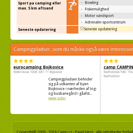
-
Bowling
Sport pa camping eller
max. 5 km aftsand
-
Fiskemulighed
-
Motor vandsport
-
Adrenalin-sportcentrum
Seneste opdatering
Seneste opdatering
Campingpladser, som du måske også være interessere
eurocamping Bojkovice
camp CAMPI
Štefánikova 1008, 687 71 Bojkovice
Radhošťská 940, 75
Radhoštěm
Campingpladsen befinder
sig på udkanten af byen
Bojkovice i nærheden af tog-
og busbanegård i gåafst...
www sider
Copyright© 2009 - 2018 Camp.cz - Pavel Hess, alle rettigheder forbe