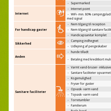
-
Supermarked
-
Internet point
Internet
-
WiFi- min. 80% campingplad
med signal
-
Nem tilgang til reception
For handicap gaster
-
Nem tilgang til sanitare facili
-
Handicapsanitar komplet
-
Camping indhegnet
Sikkerhed
-
Udlejning af pengeskaber
-
hunde tilladt
Anden
-
Betaling med kreditkort mul
-
Varmt vand-bruser- inklusive
-
Sanitare faciliteter opvarmet
-
Kogemulighed
-
Fryser for gaster
-
Opvask- varm vand
Sanitare faciliteter
-
Tojvask- varm vand
-
Torretumbler
-
Familierum
-
Pusle-bord