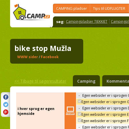
CAMPING pladser
Tips til UDFLUGTER
søg:
Campingpladser TJEKKIET
Campingpl
bike stop Mužla
WWW sider
/
Facebook
<<
Tilbage til søgeresultater
Camping
Kommenta
-
Egen websider er i sprogen 
Egen websider er i sprogen 
-
Egen websider er i sprogen 
i hver sprog er egen
hjemside
Egen websider er i sprogen 
Egen websider er i sprogen F
-
Egen websider er i sprogen 