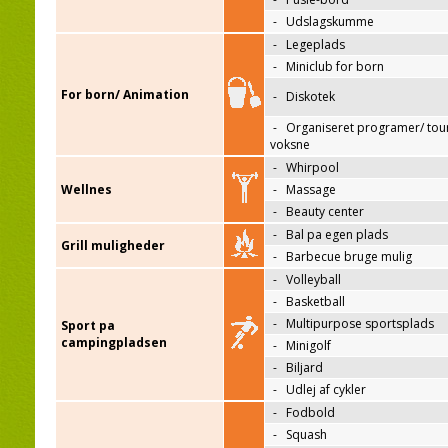
-
Udslagskumme
-
Legeplads
-
Miniclub for born
For born/ Animation
-
Diskotek
-
Organiseret programer/ tour
voksne
-
Whirpool
Wellnes
-
Massage
-
Beauty center
-
Bal pa egen plads
Grill muligheder
-
Barbecue bruge mulig
-
Volleyball
-
Basketball
-
Multipurpose sportsplads
Sport pa
campingpladsen
-
Minigolf
-
Biljard
-
Udlej af cykler
-
Fodbold
-
Squash