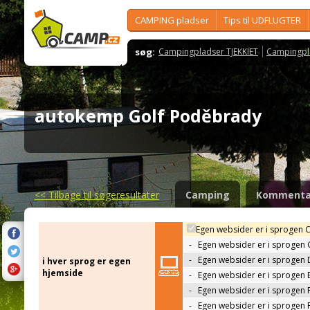
CAMPING pladser
Tips til UDFLUGTER
søg:
Campingpladser TJEKKIET
Campingpl
autokemp Golf Poděbrady
<<
Tilbage til søgeresultater
Camping
Kommenta
Egen websider er i sprogen 
-
Egen websider er i sprogen
-
Egen websider er i sprogen 
i hver sprog er egen
hjemside
-
Egen websider er i sprogen 
-
Egen websider er i sprogen 
-
Egen websider er i sprogen 