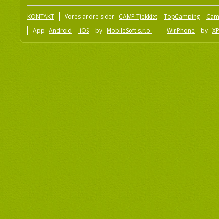
KONTAKT
Vores andre sider:
CAMP Tjekkiet
TopCamping
Cam
App:
Android
iOS
by
MobileSoft s.r.o
WinPhone
by
XP