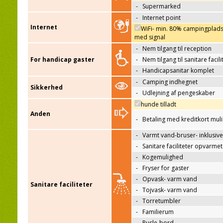
-
Supermarked
-
Internet point
Internet
WiFi- min. 80% campingplad
med signal
-
Nem tilgang til reception
For handicap gaster
-
Nem tilgang til sanitare facili
-
Handicapsanitar komplet
-
Camping indhegnet
Sikkerhed
-
Udlejning af pengeskaber
hunde tilladt
Anden
-
Betaling med kreditkort mul
-
Varmt vand-bruser- inklusive
-
Sanitare faciliteter opvarmet
-
Kogemulighed
-
Fryser for gaster
-
Opvask- varm vand
Sanitare faciliteter
-
Tojvask- varm vand
-
Torretumbler
-
Familierum
-
Pusle-bord