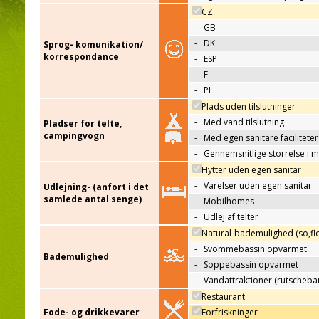
CZ
-
GB
-
DK
Sprog- komunikation/
korrespondance
-
ESP
-
F
-
PL
Plads uden tilslutninger
-
Med vand tilslutning
Pladser for telte,
campingvogn
-
Med egen sanitare faciliteter
-
Gennemsnitlige storrelse i 
Hytter uden egen sanitar
-
Varelser uden egen sanitar
Udlejning- (anfort i det
samlede antal senge)
-
Mobilhomes
-
Udlej af telter
Natural-bademulighed (so,flo
-
Svommebassin opvarmet
Bademulighed
-
Soppebassin opvarmet
-
Vandattraktioner (rutscheba
Restaurant
Fode- og drikkevarer
Forfriskninger