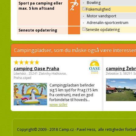
-
Bowling
Sport pa camping eller
max. 5 km aftsand
Fiskemulighed
-
Motor vandsport
-
Adrenalin-sportcentrum
Seneste opdatering
Seneste opdatering
Campingpladser, som du måske også være interessere
camping Oase Praha
camping Žeb
Libeňská , 25241 Zlatníky-Hodkovice,
Žebrákov 3, 58291 S
Praha-západ
Campingpladsen befinder
sig 5 km syd for Prag (15 km
fra centrum), med en god
forbindelse til hoveds...
www sider
Copyright© 2009 - 2018 Camp.cz - Pavel Hess, alle rettigheder forbe