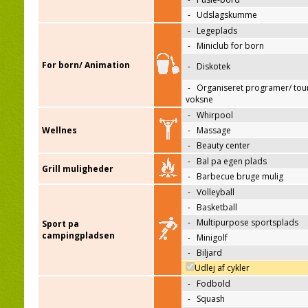
-
Udslagskumme
-
Legeplads
-
Miniclub for born
For born/ Animation
-
Diskotek
-
Organiseret programer/ tour
voksne
-
Whirpool
Wellnes
-
Massage
-
Beauty center
-
Bal pa egen plads
Grill muligheder
-
Barbecue bruge mulig
-
Volleyball
-
Basketball
-
Multipurpose sportsplads
Sport pa
campingpladsen
-
Minigolf
-
Biljard
Udlej af cykler
-
Fodbold
-
Squash