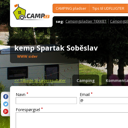
CAMPING pladser
Tips til UDFLUGTER
søg:
Campingpladser TJEKKIET
Campingpl
kemp Spartak Soběslav
WWW sider
<<
Tilbage til søgeresultater
Camping
Kommenta
*
*
Navn
Email
*
Forespørgsel