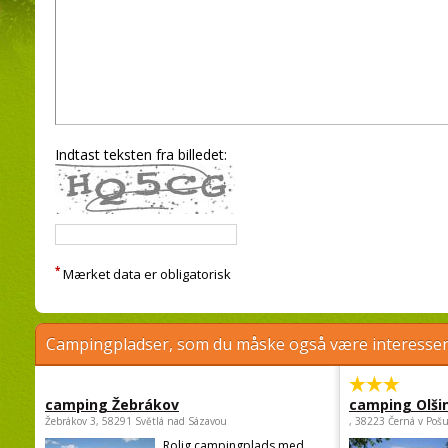
Indtast teksten fra billedet:
*
Mærket data er obligatorisk
Campingpladser, som du måske også være interessere
camping Žebrákov
camping Olši
Žebrákov 3, 58291 Světlá nad Sázavou
, 38223 Černá v Poš
Rolig campingplads med