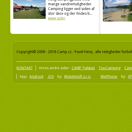
mange vandremuligheder.
Camping ligger ved siden af
stor skov og der findes b...
www sider
Copyright© 2009 - 2018 Camp.cz - Pavel Hess, alle rettigheder forbe
KONTAKT
Vores andre sider:
CAMP Tjekkiet
TopCamping
Cam
App:
Android
iOS
by
MobileSoft s.r.o
WinPhone
by
XP