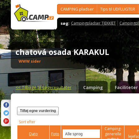
CAMPING pladser
Tips til UDFLUGTER
søg:
Campingpladser TJEKKIET
Campingpl
chatová osada KARAKUL
WWW sider
<<
Tilbage til søgeresultater
Camping
Faciliteter
Tilføj egne vurdering
Sort efter
Camping-
P
Dato
Foto
generelle
lejefac