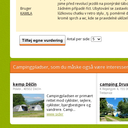
jsme před revolucí jezdili na pionýrské tábo
Bruger
žádném případě říct. Ubytování se zastavilo
KAMILA
lůžkovou chatku v retro stylu , tj. poměrně 
kromě sprch a wc, kde se pravidelně uklízelo.
Antal per side:
Tilføj egne vurdering
Campingpladser, som du måske også være interessere
kemp Děčín
camping Dru
Polabí , 40502 Děčín
K Reporyjim 4, 155 0
Trebonice
Campingpladsen er primært
rettet mod cyklister, sejlere,
cyklister, bjergbestigere og
vandrere. Camp...
www sider