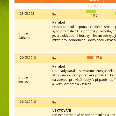
indtryk
I alt
8,50
23.05.2021
10,0
Karakul
Osada Karakul disponuje chatkami s velmi př
vyžití pro malé děti v podobě pískoviště, ho
Bruger
jezeru obklopené borovým lesem poskytující
Šárka K.
místo pro jednoduchou dovolenou v krásné 
20.05.2013
7,0
Karakul
Do osady Karakul se vracíme letos již několi
vždy v naprostém pořádku a prostředí kempu
Bruger
na volejbal pro větší hosty. V případě ne
lenkas
je velmi ochotná a vstřícná.
26.08.2012
UBYTOVÁNÍ
Byli jsme v chatové osadě Karakul na 4 dny