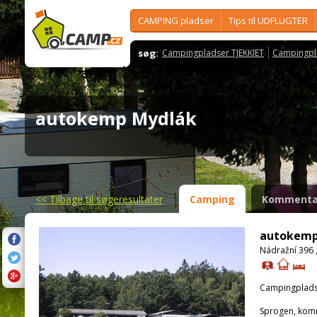
CAMPING pladser
Tips til UDFLUGTER
søg:
Campingpladser TJEKKIET
Campingpl
autokemp Mydlák
<<
Tilbage til søgeresultater
Camping
Kommenta
autokemp
Nádražní 396 ,
Campingplads
Sprogen, kom