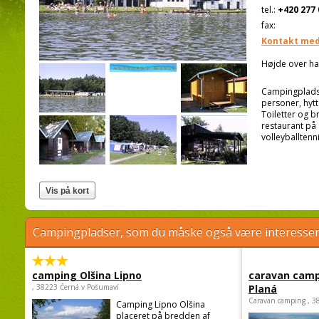
tel.:
+420 277 
fax:
Kontakt med
Højde over ha
Campingpladsen
personer, hytte
Toiletter og b
restaurant på
volleyballtenn
Campingpladser, som du måske også være interessere
camping Olšina Lipno
caravan camp
, 38223 Černá v Pošumaví
Planá
Caravan camping , 3
Camping Lipno Olšina
placeret på bredden af