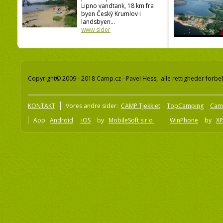
Lipno vandtank, 18 km fra
byen Český Krumlov i
landsbyen...
www sider
Copyright© 2009 - 2018 Camp.cz - Pavel Hess, alle rettigheder forbe
KONTAKT
Vores andre sider:
CAMP Tjekkiet
TopCamping
Cam
App:
Android
iOS
by
MobileSoft s.r.o
WinPhone
by
XP