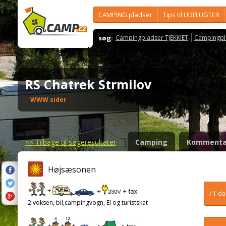
CAMPING pladser
Tips til UDFLUGTER
søg:
Campingpladser TJEKKIET
Campingpl
RS Chatrek Strmilov
WWW sider
<<
Tilbage til søgeresultater
Camping
Kommenta
Højsæsonen
/ 1 d
2 voksen, bil,campingvogn, El og turistskat