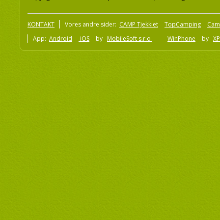
KONTAKT
Vores andre sider:
CAMP Tjekkiet
TopCamping
Cam
App:
Android
iOS
by
MobileSoft s.r.o
WinPhone
by
XP