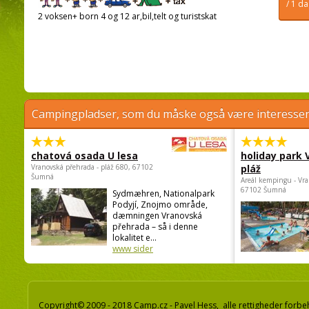
/ 1 d
2 voksen+ born 4 og 12 ar,bil,telt og turistskat
Campingpladser, som du måske også være interessere
chatová osada U lesa
holiday park
Vranovská přehrada - pláž 680, 67102
pláž
Šumná
Areál kempingu - Vra
67102 Šumná
Sydmæhren, Nationalpark
Podyjí, Znojmo område,
dæmningen Vranovská
přehrada – så i denne
lokalitet e...
www sider
Copyright© 2009 - 2018 Camp.cz - Pavel Hess, alle rettigheder forbe