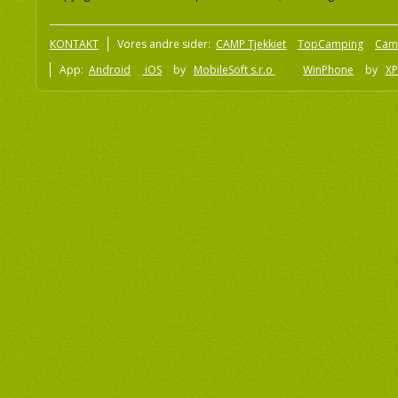
KONTAKT
Vores andre sider:
CAMP Tjekkiet
TopCamping
Cam
App:
Android
iOS
by
MobileSoft s.r.o
WinPhone
by
XP