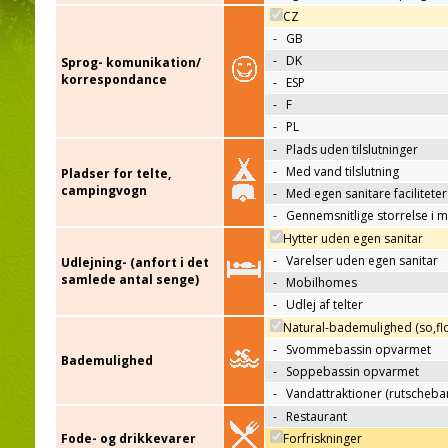
CZ
-
GB
-
DK
Sprog- komunikation/
korrespondance
-
ESP
-
F
-
PL
-
Plads uden tilslutninger
-
Med vand tilslutning
Pladser for telte,
campingvogn
-
Med egen sanitare faciliteter
-
Gennemsnitlige storrelse i 
Hytter uden egen sanitar
-
Varelser uden egen sanitar
Udlejning- (anfort i det
samlede antal senge)
-
Mobilhomes
-
Udlej af telter
Natural-bademulighed (so,flo
-
Svommebassin opvarmet
Bademulighed
-
Soppebassin opvarmet
-
Vandattraktioner (rutscheba
-
Restaurant
Fode- og drikkevarer
Forfriskninger