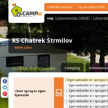
CAMPING pladser
Tips til UDFLUGTER
søg:
Campingpladser TJEKKIET
Campingpl
RS Chatrek Strmilov
WWW sider
<<
Tilbage til søgeresultater
Camping
Kommenta
Egen websider er i sprogen 
-
Egen websider er i sprogen
-
Egen websider er i sprogen 
i hver sprog er egen
hjemside
-
Egen websider er i sprogen 
-
Egen websider er i sprogen 
-
Egen websider er i sprogen 