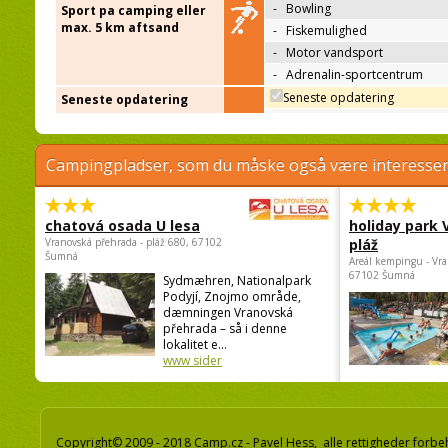
-
Bowling
Sport pa camping eller
max. 5 km aftsand
-
Fiskemulighed
-
Motor vandsport
-
Adrenalin-sportcentrum
Seneste opdatering
Seneste opdatering
Campingpladser, som du måske også være interessere
chatová osada U lesa
holiday park
Vranovská přehrada - pláž 680, 67102
pláž
Šumná
Areál kempingu - Vra
67102 Šumná
Sydmæhren, Nationalpark
Podyjí, Znojmo område,
dæmningen Vranovská
přehrada – så i denne
lokalitet e...
www sider
Copyright© 2009 - 2018 Camp.cz - Pavel Hess, alle rettigheder forbe