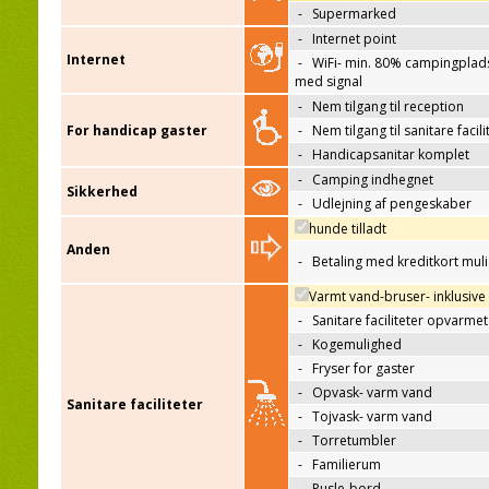
-
Supermarked
-
Internet point
Internet
-
WiFi- min. 80% campingplad
med signal
-
Nem tilgang til reception
For handicap gaster
-
Nem tilgang til sanitare facili
-
Handicapsanitar komplet
-
Camping indhegnet
Sikkerhed
-
Udlejning af pengeskaber
hunde tilladt
Anden
-
Betaling med kreditkort mul
Varmt vand-bruser- inklusive
-
Sanitare faciliteter opvarmet
-
Kogemulighed
-
Fryser for gaster
-
Opvask- varm vand
Sanitare faciliteter
-
Tojvask- varm vand
-
Torretumbler
-
Familierum
-
Pusle-bord