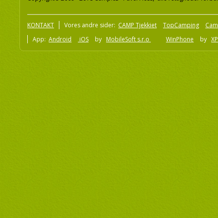
KONTAKT
Vores andre sider:
CAMP Tjekkiet
TopCamping
Cam
App:
Android
iOS
by
MobileSoft s.r.o
WinPhone
by
XP