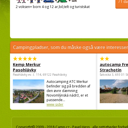
/ 1 d
2 voksen+ born 4 og 12 ar,bil,telt og turistskat
Campingpladser, som du måske også være interessere
Kemp Merkur
autocamp Fre
Pasohlávky
Strachotín
Pasohlávky ev. č. 114, 69122 Pasohlávky
Šakvická 3, 693 01 S
Autocamping ATC Merkur
befinder sig på bredden af
den øvre dæmning
Novomlýnská nádrž, er et
passende...
www sider
Copyright© 2009 - 2018 Camp.cz - Pavel Hess, alle rettigheder forbe