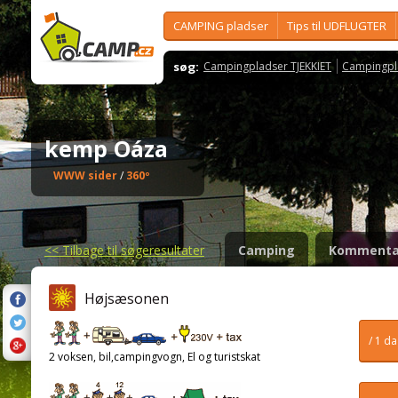
CAMPING pladser
Tips til UDFLUGTER
søg:
Campingpladser TJEKKIET
Campingpl
kemp Oáza
WWW sider
/
360º
<<
Tilbage til søgeresultater
Camping
Kommenta
Højsæsonen
/ 1 d
2 voksen, bil,campingvogn, El og turistskat