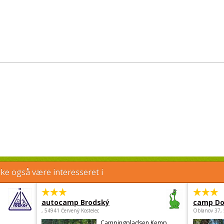
e også være interesseret i
autocamp Brodský
camp Do
, 54941 Červený Kostelec
Oblanov 37,
Campingpladsen Kemp