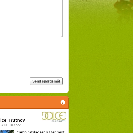
lce Trutnov
 54101 Trutnov
Campingpladsen ligger midt