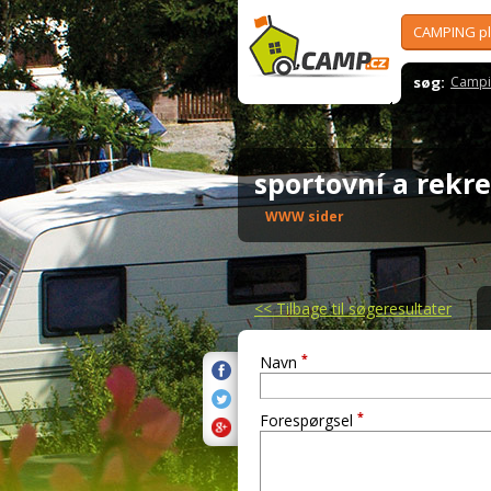
CAMPING p
søg:
Campi
sportovní a rekr
WWW sider
<<
Tilbage til søgeresultater
*
Navn
*
Forespørgsel