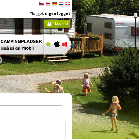
*logget:
ingen logget
Log ind