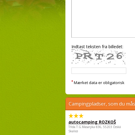
Indtast teksten fra billedet:
*
Mærket data er obligatorisk
Campingpladser, som du måsk
autocamping ROZKOŠ
Třída.T.G.Masaryka 836, 55203 Česká
Skalice