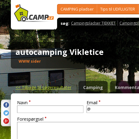
CAMPING pladser
Tips til UDFLUGTER
søg:
Campingpladser TJEKKIET
Campingpl
autocamping Vikletice
WWW sider
<<
Tilbage til søgeresultater
Camping
Kommenta
*
*
Navn
Email
*
Forespørgsel