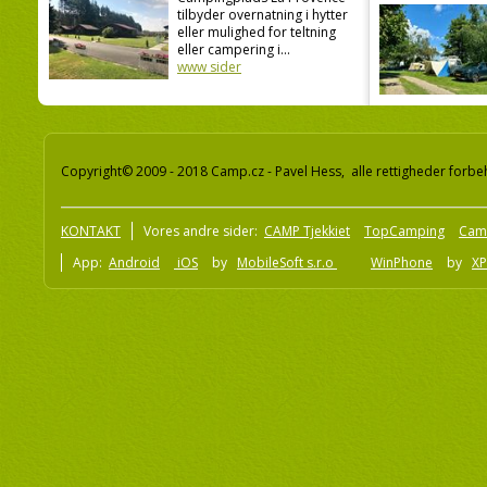
tilbyder overnatning i hytter
eller mulighed for teltning
eller campering i...
www sider
Copyright© 2009 - 2018 Camp.cz - Pavel Hess, alle rettigheder forbe
KONTAKT
Vores andre sider:
CAMP Tjekkiet
TopCamping
Cam
App:
Android
iOS
by
MobileSoft s.r.o
WinPhone
by
XP