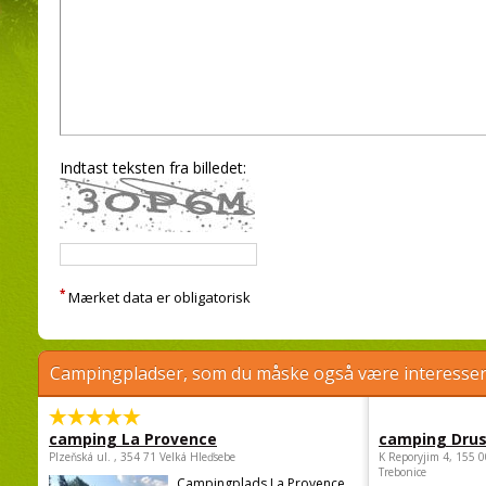
Indtast teksten fra billedet:
*
Mærket data er obligatorisk
Campingpladser, som du måske også være interessere
camping La Provence
camping Dru
Plzeňská ul. , 354 71 Velká Hleďsebe
K Reporyjim 4, 155 0
Trebonice
Campingplads La Provence