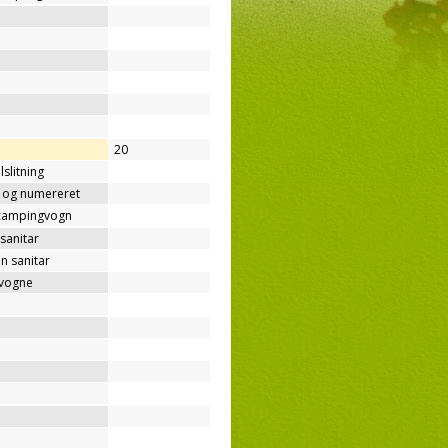
20
lslitning
t og numereret
/campingvogn
sanitar
n sanitar
gvogne