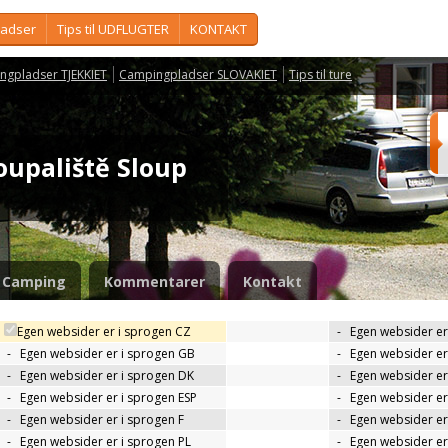
ladser
Tips til UDFLUGTER
KONTAKT
ngpladser TJEKKIET
Campingpladser SLOVAKIET
Tips til ture
oupaliště Sloup
Camping
Kommentarer
Kontakt
Egen websider er i sprogen CZ
-
Egen websider er
-
Egen websider er i sprogen GB
-
Egen websider er
-
Egen websider er i sprogen DK
-
Egen websider er 
-
Egen websider er i sprogen ESP
-
Egen websider er
-
Egen websider er i sprogen F
-
Egen websider er
-
Egen websider er i sprogen PL
-
Egen websider er