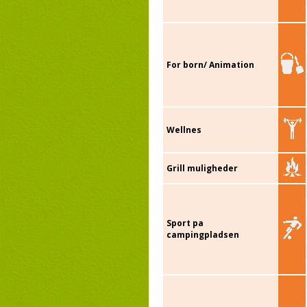
For born/ Animation
Wellnes
Grill muligheder
Sport pa
campingpladsen