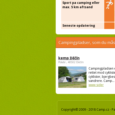
Sport pa camping eller
max. 5 km aftsand
Seneste opdatering
Campingpladser, som du måsk
kemp Děčín
Polabí , 40502 Děčín
Campingpladsen 
rettet mod cykliste
cyklister, bjergbe
vandrere. Camp...
www sider
Copyright© 2009 - 2018 Camp.cz - Pav