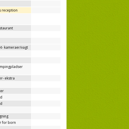
os reception
estaurant
t- kameraer/vagt
ampingpladser
r- ekstra
ter
nd
nd
ygning
er for born