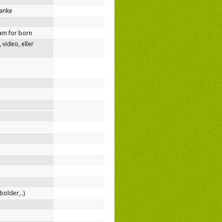
tanke
am for born
video, eller
bolder,..)