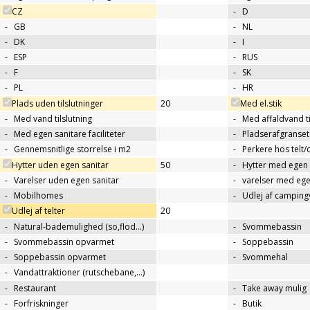
CZ
-
D
-
GB
-
NL
-
DK
-
I
-
ESP
-
RUS
-
F
-
SK
-
PL
-
HR
Plads uden tilslutninger
20
Med el.stik
-
Med vand tilslutning
-
Med affaldvand ti
-
Med egen sanitare faciliteter
-
Pladserafgranse
-
Gennemsnitlige storrelse i m2
-
Perkere hos telt
Hytter uden egen sanitar
50
-
Hytter med egen 
-
Varelser uden egen sanitar
-
varelser med ege
-
Mobilhomes
-
Udlej af campin
Udlej af telter
20
-
Natural-bademulighed (so,flod...)
-
Svommebassin
-
Svommebassin opvarmet
-
Soppebassin
-
Soppebassin opvarmet
-
Svommehal
-
Vandattraktioner (rutschebane,…)
-
Restaurant
-
Take away mulig
-
Forfriskninger
-
Butik