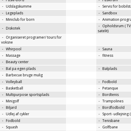
-
Udslagskumme
-
Servis for bobils
-
Legeplads
-
Sandbox
-
Miniclub for born
-
Animation progr
-
Opholdsrum ( TV, 
-
Diskotek
satelit)
-
Organiseret programer/ tours for
voksne
-
Whirpool
-
Sauna
-
Massage
-
fitness
-
Beauty center
-
Bal pa egen plads
-
Balplads
-
Barbecue bruge mulig
-
Volleyball
-
Fodbold
-
Basketball
-
Petanque
-
Multipurpose sportsplads
-
Bordtenis
-
Minigolf
-
Trampolines
-
Biljard
-
Bordfodbold
-
Udlej af cykler
-
Sport- udlejning (
-
Fodbold
-
Tenisbane
-
Squash
-
Golfbane