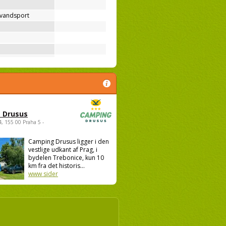
 vandsport
 Drusus
4, 155 00 Praha 5 -
Camping Drusus ligger i den
vestlige udkant af Prag, i
bydelen Trebonice, kun 10
km fra det historis...
www sider