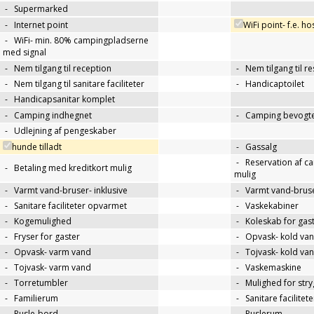
-
Supermarked
-
Internet point
WiFi point- f.e. h
-
WiFi- min. 80% campingpladserne
med signal
-
Nem tilgang til reception
-
Nem tilgang til r
-
Nem tilgang til sanitare faciliteter
-
Handicaptoilet
-
Handicapsanitar komplet
-
Camping indhegnet
-
Camping bevogte
-
Udlejning af pengeskaber
hunde tilladt
-
Gassalg
-
Reservation af c
-
Betaling med kreditkort mulig
mulig
-
Varmt vand-bruser- inklusive
-
Varmt vand-bruse
-
Sanitare faciliteter opvarmet
-
Vaskekabiner
-
Kogemulighed
-
Koleskab for gas
-
Fryser for gaster
-
Opvask- kold va
-
Opvask- varm vand
-
Tojvask- kold va
-
Tojvask- varm vand
-
Vaskemaskine
-
Torretumbler
-
Mulighed for str
-
Familierum
-
Sanitare facilitet
-
Pusle-bord
-
Puslerum