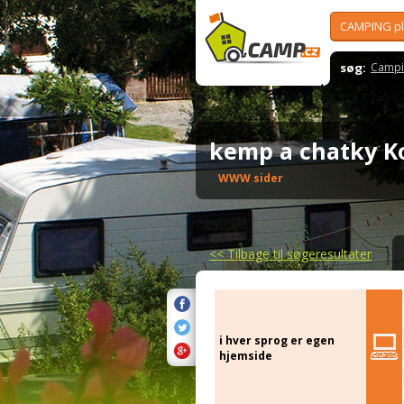
CAMPING p
søg:
Campi
kemp a chatky K
WWW sider
<<
Tilbage til søgeresultater
i hver sprog er egen
hjemside