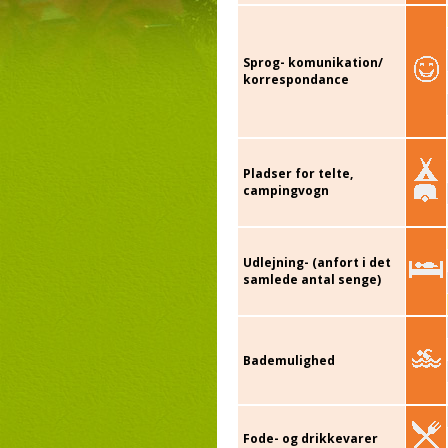
Sprog- komunikation/
korrespondance
Pladser for telte,
campingvogn
Udlejning- (anfort i det
samlede antal senge)
Bademulighed
Fode- og drikkevarer