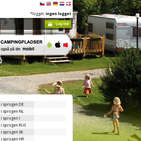
*logget:
ingen logget
Log ind
 i sprogen DE
 i sprogen NL
i sprogen I
 i sprogen RUS
 i sprogen SK
 i sprogen HR