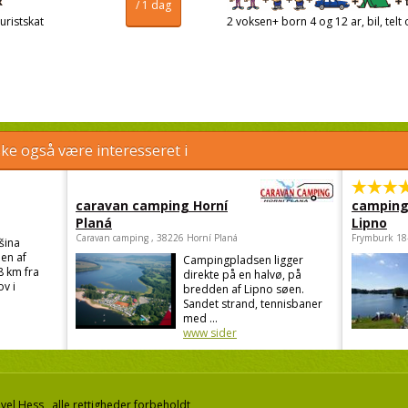
/ 1 dag
uristskat
2 voksen+ born 4 og 12 ar, bil, telt 
e også være interesseret i
caravan camping Horní
camping
Planá
Lipno
Caravan camping , 38226 Horní Planá
Frymburk 18
šina
en af
Campingpladsen ligger
8 km fra
direkte på en halvø, på
v i
bredden af Lipno søen.
Sandet strand, tennisbaner
med ...
www sider
el Hess, alle rettigheder forbeholdt