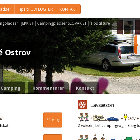
ladser
Tips til UDFLUGTER
KONTAKT
ngpladser TJEKKIET
Campingpladser SLOVAKIET
Tips til ture
tě Ostrov
Camping
Kommentarer
Kontakt
Lavsæson
/ 1 dag
tskat
2 voksen, bil, campingvogn, El og tu