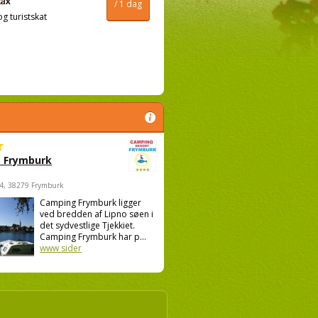
/ 1 dag
og turistskat
 Frymburk
4, 38279 Frymburk
Camping Frymburk ligger
ved bredden af Lipno søen i
det sydvestlige Tjekkiet.
Camping Frymburk har p...
www sider