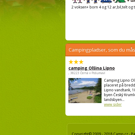
2 voksen+ born 4 og 12 ar,bil,telt og t
Campingpladser, som du måsk
camping Olšina Lipno
, 38223 Černá v Pošumaví
Camping Lipno Ol
placeret på bredd
Lipno vandtank, 1
byen Český Krumlo
landsbyen...
www sider
Copyright© 2009 - 2018 Camp.cz - Pav