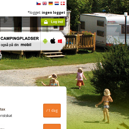
*logget:
ingen logget
Log ind
/ 1 dag
ristskat