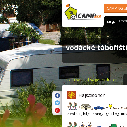
CAMPING p
søg:
Campi
vodácké tábořiš
<<
Tilbage til søgeresultater
Højsæsonen
2 voksen, bil,campingvogn, El og turis