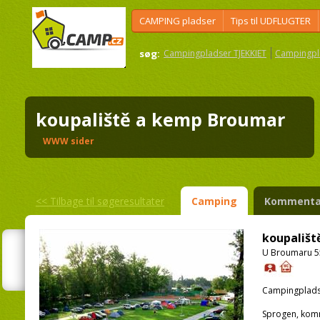
CAMPING pladser
Tips til UDFLUGTER
søg:
Campingpladser TJEKKIET
Campingpl
koupaliště a kemp Broumar
WWW sider
<<
Tilbage til søgeresultater
Camping
Kommenta
koupališt
U Broumaru 5
Campingplads
Sprogen, kom