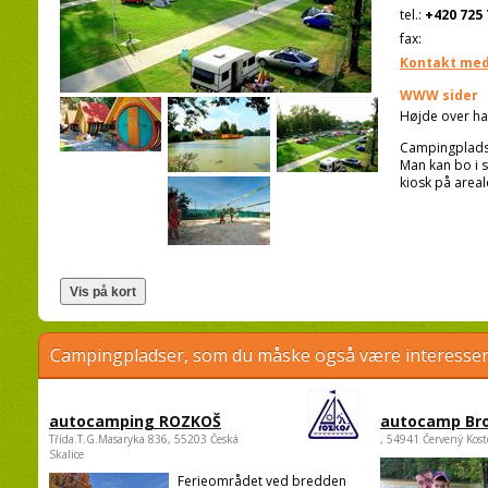
tel.:
+420 725 
fax:
Kontakt med
WWW sider
Højde over ha
Campingpladse
Man kan bo i s
kiosk på areal
Campingpladser, som du måske også være interessere
autocamping ROZKOŠ
autocamp Br
Třída.T.G.Masaryka 836, 55203 Česká
, 54941 Červený Kost
Skalice
Ferieområdet ved bredden