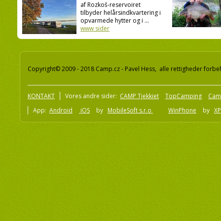
af Rozkoš-reservoiret
tilbyder helårsindkvartering i
opvarmede hytter og i ...
www sider
Copyright© 2009 - 2018 Camp.cz - Pavel Hess, alle rettigheder forbe
KONTAKT
Vores andre sider:
CAMP Tjekkiet
TopCamping
Cam
App:
Android
iOS
by
MobileSoft s.r.o
WinPhone
by
XP