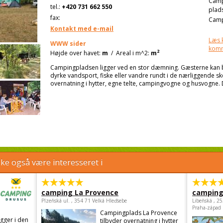
Cam
tel.:
+420 731 662 550
plad
fax:
Camp
Kontakt med e-mail
Læs 
WWW sider
kom
2
Højde over havet:
m
/
Areal i m^2:
m
Campingpladsen ligger ved en stor dæmning. Gæsterne kan
dyrke vandsport, fiske eller vandre rundt i de nærliggende 
overnatning i hytter, egne telte, campingvogne og husvogne. D
e også være interesseret i
camping La Provence
camping
Plzeňská ul. , 354 71 Velká Hleďsebe
Libeňská , 2
Praha-západ
Campingplads La Provence
gger i den
tilbyder overnatning i hytter