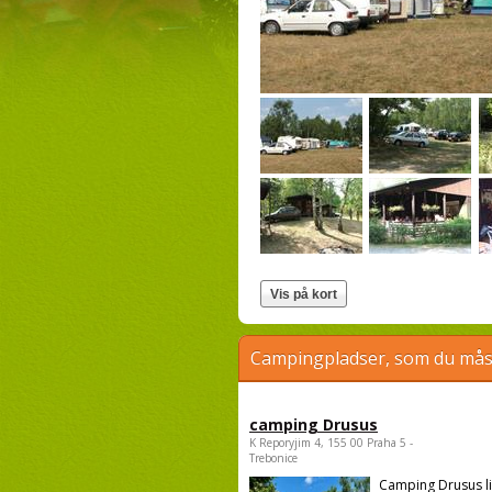
Campingpladser, som du måsk
camping Drusus
K Reporyjim 4, 155 00 Praha 5 -
Trebonice
Camping Drusus li