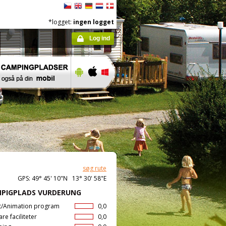
*logget:
ingen logget
Log ind
søg rute
GPS: 49° 45' 10"N 13° 30' 58"E
PIGPLADS VURDERUNG
t/Animation program
0,0
are faciliteter
0,0