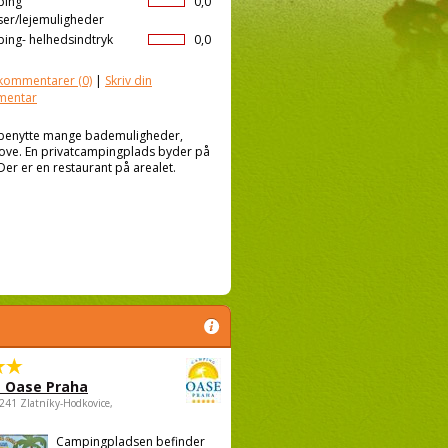
ping
0,0
ser/lejemuligheder
ing- helhedsindtryk
0,0
kommentarer
(0)
|
Skriv din
mentar
 benytte mange bademuligheder,
skove. En privatcampingplads byder på
er er en restaurant på arealet.
 Oase Praha
5241 Zlatníky-Hodkovice,
Campingpladsen befinder