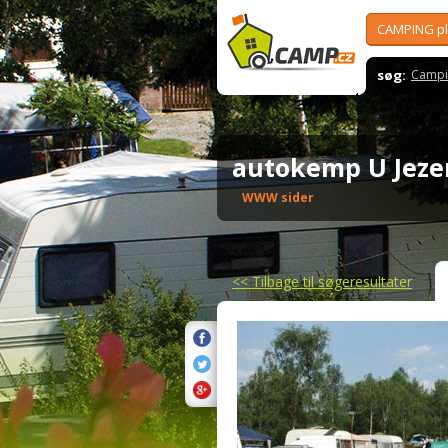
CAMPING p
søg:
Campi
autokemp U Jeze
WWW sider
<<
Tilbage til søgeresultater