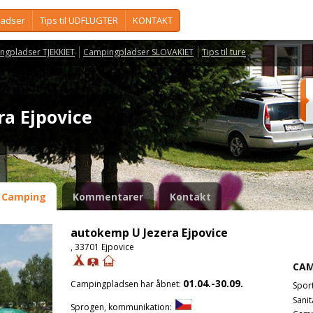
ladser
Tips til UDFLUGTER
KONTAKT
ngpladser TJEKKIET
Campingpladser SLOVAKIET
Tips til ture
ra Ejpovice
Camping
Kommentarer
Kontakt
autokemp U Jezera Ejpovice
, 33701 Ejpovice
CAM
01.04.-30.09.
Campingpladsen har åbnet:
Spor
Sanit
Sprogen, kommunikation: